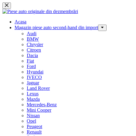
Sari
la
conținut
Acasa
Magazin piese auto second-hand din import
Audi
BMW
Chrysler
Citroen
Dacia
Fiat
Ford
Hyundai
IVECO
Jaguar
Land Rover
Lexus
Mazda
Mercedes-Benz
Mini Cooper
Nissan
Opel
Peugeot
Renault