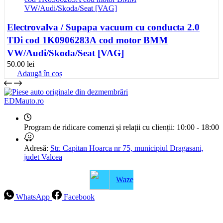
Electrovalva / Supapa vacuum cu conducta 2.0
TDi cod 1K0906283A cod motor BMM
VW/Audi/Skoda/Seat [VAG]
50.00
lei
Adaugă în coș
EDMauto.ro
Program de ridicare comenzi și relații cu clienții:
10:00 - 18:00
Adresă:
Str. Capitan Hoarca nr 75, municipiul Dragasani,
judet Valcea
Waze
WhatsApp
Facebook
Intrebari frecvente