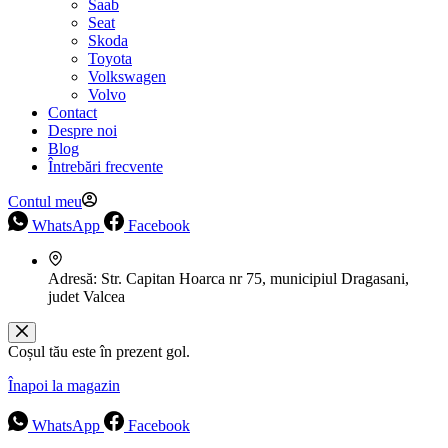
Saab
Seat
Skoda
Toyota
Volkswagen
Volvo
Contact
Despre noi
Blog
Întrebări frecvente
Contul meu
WhatsApp
Facebook
Adresă:
Str. Capitan Hoarca nr 75, municipiul Dragasani,
judet Valcea
Coșul tău este în prezent gol.
Înapoi la magazin
WhatsApp
Facebook