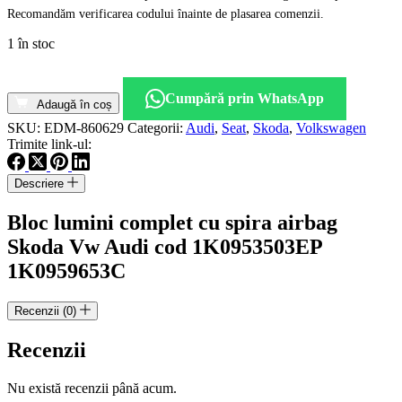
Recomandăm verificarea codului înainte de plasarea comenzii.
1 în stoc
Cantitate
Bloc
Cumpără prin WhatsApp
lumini
Adaugă în coș
complet
SKU:
EDM-860629
Categorii:
Audi
,
Seat
,
Skoda
,
Volkswagen
cu
Trimite link-ul:
spira
airbag
Descriere
Skoda
Vw
Bloc lumini complet cu spira airbag
Audi
cod
Skoda Vw Audi cod 1K0953503EP
1K0953503EP
1K0959653C
1K0959653C
Recenzii (0)
Recenzii
Nu există recenzii până acum.