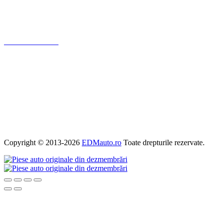
Blog
Politica de ramburs și retur
Formular de retur
Garanții
ANPC
Termeni și condiții
Politica de Cookies
Politica de confidențialitate
Copyright © 2013-2026
EDMauto.ro
Toate drepturile rezervate.