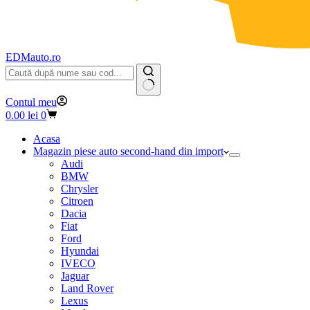
EDMauto.ro
Niciun
Contul meu
rezultat
Coș
0.00
lei
0
de
cumpărături
Acasa
Magazin piese auto second-hand din import
Audi
BMW
Chrysler
Citroen
Dacia
Fiat
Ford
Hyundai
IVECO
Jaguar
Land Rover
Lexus