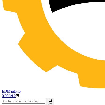
EDMauto.ro
Coș
0.00
lei
0
de
cumpărături