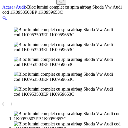
Niciun
Acasa
Audi
Bloc lumini complet cu spira airbag Skoda Vw Audi
rezultat
cod 1K0953503EP 1K0959653C
🔍