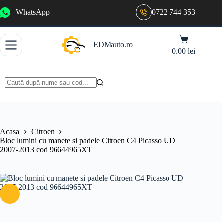
Sari
WhatsApp
0722 744 353
la
conținut
Coș
EDMauto.ro
de
0.00
lei
cumpărături
Niciun
rezultat
Acasa
Citroen
Bloc lumini cu manete si padele Citroen C4 Picasso UD
2007-2013 cod 96644965XT