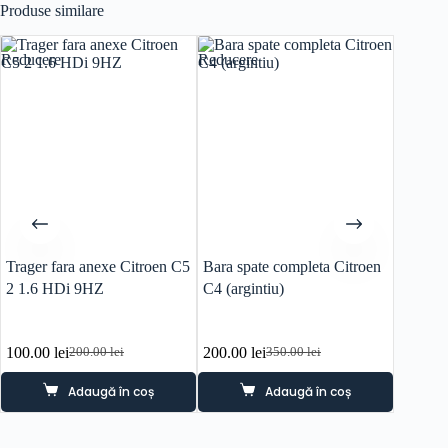
Produse similare
Reducere
Reducere
Reducer
Trager fara anexe Citroen C5
Bara spate completa Citroen
Trager 
2 1.6 HDi 9HZ
C4 (argintiu)
1.4 be
100.00
lei
200.00
lei
80.00
l
200.00
lei
350.00
lei
Prețul
Prețul
Prețul
Prețul
inițial
curent
inițial
curent
Adaugă în coș
Adaugă în coș
a
este:
a
este:
fost:
100.00 lei.
fost:
200.00 lei.
200.00 lei.
350.00 lei.