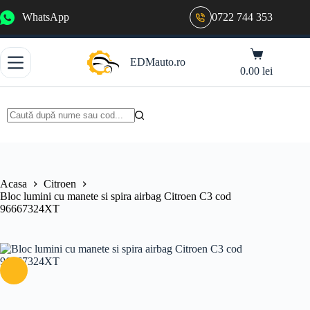
Sari
WhatsApp
0722 744 353
la
conținut
Coș
EDMauto.ro
de
0.00
lei
cumpărături
Niciun
rezultat
Acasa
Citroen
Bloc lumini cu manete si spira airbag Citroen C3 cod
96667324XT