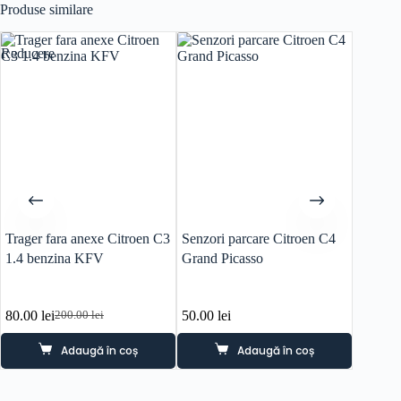
Produse similare
Reducere
Trager fara anexe Citroen C3
Senzori parcare Citroen C4
Reziste
1.4 benzina KFV
Grand Picasso
electro
Picasso
80.00
lei
50.00
lei
70.00
l
200.00
lei
Prețul
Prețul
inițial
curent
Adaugă în coș
Adaugă în coș
a
este:
fost:
80.00 lei.
200.00 lei.