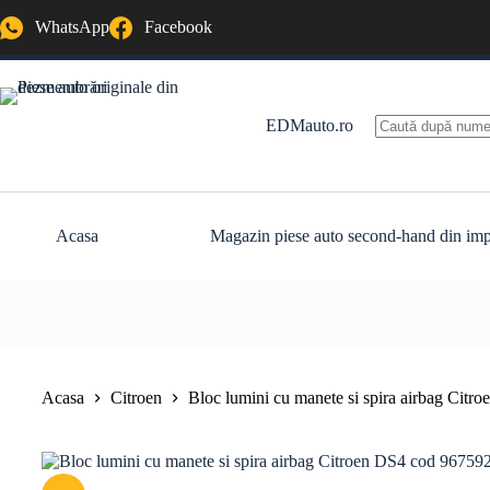
Sari
WhatsApp
Facebook
la
conținut
EDMauto.ro
Niciun
rezultat
Acasa
Magazin piese auto second-hand din imp
Acasa
Citroen
Bloc lumini cu manete si spira airbag Ci