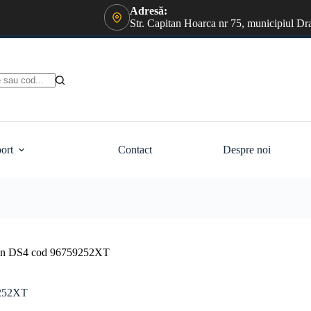
Adresă:
Str. Capitan Hoarca nr 75, municipiul Dr
ort
Contact
Despre noi
troen DS4 cod 96759252XT