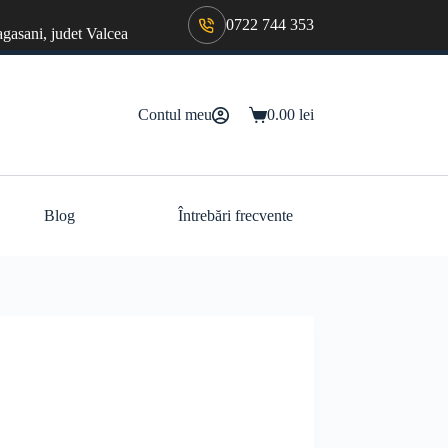
0722 744 353
agasani, judet Valcea
Contul meu
0.00
lei
Coș
de
cumpărături
Blog
Întrebări frecvente