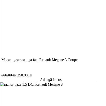
Macara geam stanga fata Renault Megane 3 Coupe
Prețul
Prețul
300.00
lei
250.00
lei
inițial
curent
Adaugă în coș
a
este:
fost:
250.00 lei.
300.00 lei.