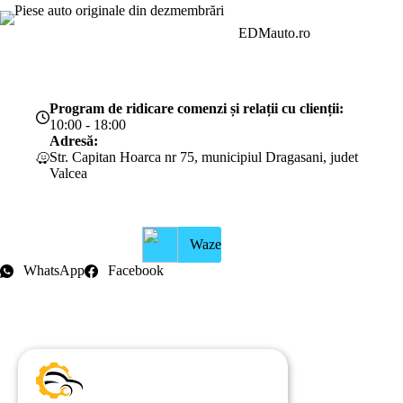
EDMauto.ro
Program de ridicare comenzi și relații cu clienții:
10:00 - 18:00
Adresă:
Str. Capitan Hoarca nr 75, municipiul Dragasani, judet
Valcea
Waze
WhatsApp
Facebook
Intrebari frecvente
Blog
Politica de ramburs și retur
Formular de retur
Garanții