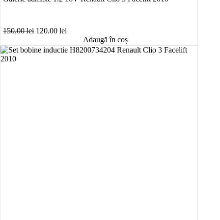
Prețul
Prețul
150.00
lei
120.00
lei
inițial
curent
Adaugă în coș
a
este:
fost:
120.00 lei.
150.00 lei.