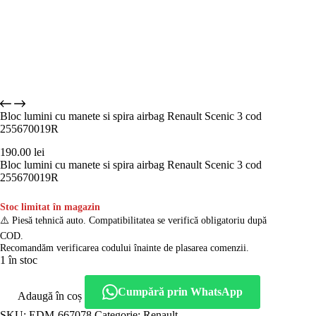
Bloc lumini cu manete si spira airbag Renault Scenic 3 cod
255670019R
190.00
lei
Bloc lumini cu manete si spira airbag Renault Scenic 3 cod
255670019R
Stoc limitat în magazin
⚠️ Piesă tehnică auto. Compatibilitatea se verifică obligatoriu după
COD.
Recomandăm verificarea codului înainte de plasarea comenzii.
1 în stoc
Cumpără prin WhatsApp
Adaugă în coș
SKU:
EDM-667078
Categorie:
Renault