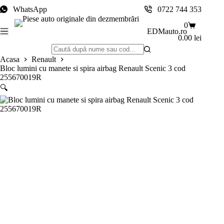
Sari
WhatsApp
0722 744 353
la
conținut
Coș
0
EDMauto.ro
de
0.00
lei
cumpărătur
Niciun
Acasa
Renault
rezultat
Bloc lumini cu manete si spira airbag Renault Scenic 3 cod
255670019R
🔍