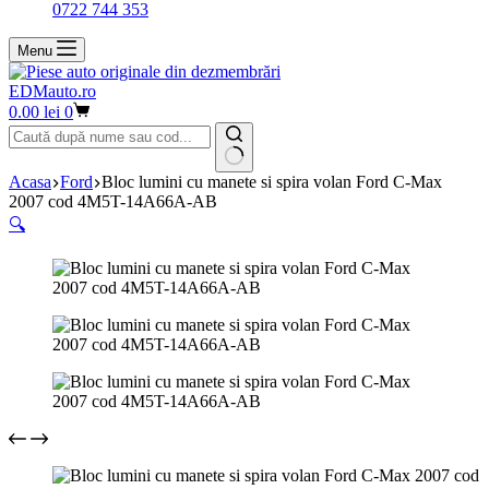
0722 744 353
Menu
EDMauto.ro
Coș
0.00
lei
0
de
cumpărături
Niciun
Acasa
Ford
Bloc lumini cu manete si spira volan Ford C-Max
rezultat
2007 cod 4M5T-14A66A-AB
🔍