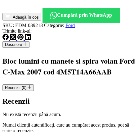
Cantitate
Bloc
Cumpără prin WhatsApp
lumini
Adaugă în coș
cu
SKU:
EDM-039218
Categorie:
Ford
manete
Trimite link-ul:
si
spira
Descriere
volan
Ford
C-
Bloc lumini cu manete si spira volan Ford
Max
2007
C-Max 2007 cod 4M5T14A66AAB
cod
4M5T-
14A66A-
Recenzii (0)
AB
Recenzii
Nu există recenzii până acum.
Numai clienții autentificați, care au cumpărat acest produs, pot să
scrie o recenzie.