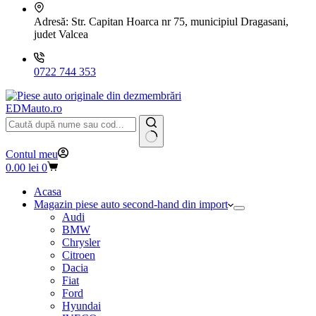
Adresă:
Str. Capitan Hoarca nr 75, municipiul Dragasani,
judet Valcea
0722 744 353
EDMauto.ro
Niciun
Contul meu
rezultat
Coș
0.00
lei
0
de
cumpărături
Acasa
Magazin piese auto second-hand din import
Audi
BMW
Chrysler
Citroen
Dacia
Fiat
Ford
Hyundai