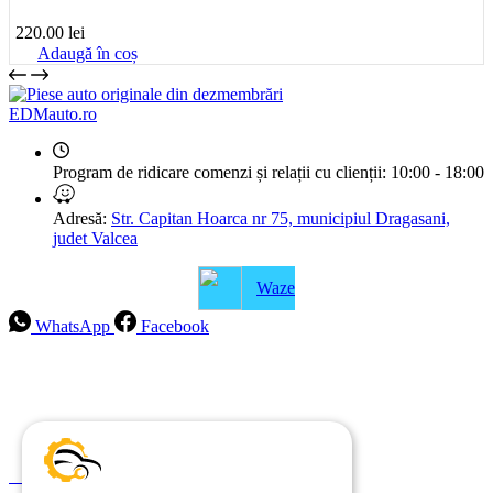
220.00
lei
Adaugă în coș
EDMauto.ro
Program de ridicare comenzi și relații cu clienții:
10:00 - 18:00
Adresă:
Str. Capitan Hoarca nr 75, municipiul Dragasani,
judet Valcea
Waze
WhatsApp
Facebook
Intrebari frecvente
Blog
Politica de ramburs și retur
Formular de retur