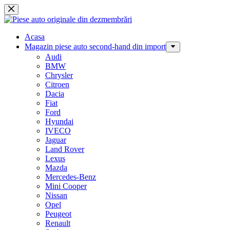
Sari
la
conținut
Acasa
Magazin piese auto second-hand din import
Audi
BMW
Chrysler
Citroen
Dacia
Fiat
Ford
Hyundai
IVECO
Jaguar
Land Rover
Lexus
Mazda
Mercedes-Benz
Mini Cooper
Nissan
Opel
Peugeot
Renault