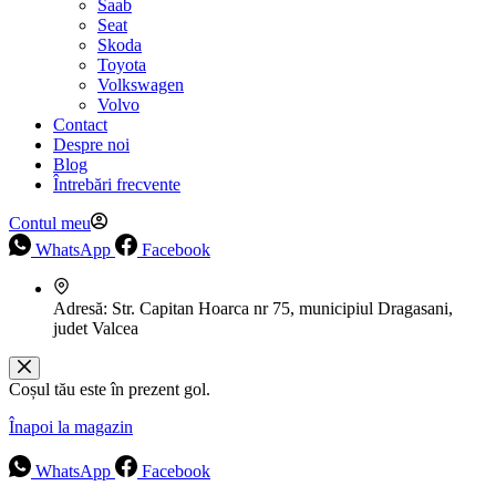
Saab
Seat
Skoda
Toyota
Volkswagen
Volvo
Contact
Despre noi
Blog
Întrebări frecvente
Contul meu
WhatsApp
Facebook
Adresă:
Str. Capitan Hoarca nr 75, municipiul Dragasani,
judet Valcea
Coșul tău este în prezent gol.
Înapoi la magazin
WhatsApp
Facebook