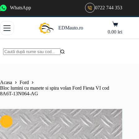
Sari
WhatsApp
0722 744 353
la
conținut
Coș
EDMauto.ro
de
0.00
lei
cumpărături
Niciun
rezultat
Acasa
Ford
Bloc lumini cu manete si spira volan Ford Fiesta VI cod
8A6T-13N064-AG