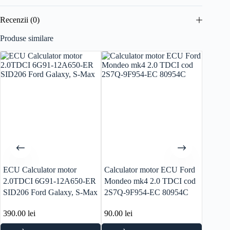
Recenzii (0)
Produse similare
ECU Calculator motor
Calculator motor ECU Ford
Aripa 
2.0TDCI 6G91-12A650-ER
Mondeo mk4 2.0 TDCI cod
an 2014
SID206 Ford Galaxy, S-Max
2S7Q-9F954-EC 80954C
390.00
lei
90.00
lei
220.0