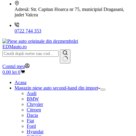
Adresă:
Str. Capitan Hoarca nr 75, municipiul Dragasani,
judet Valcea
0722 744 353
EDMauto.ro
Niciun
Contul meu
rezultat
Coș
0.00
lei
0
de
cumpărături
Acasa
Magazin piese auto second-hand din import
Audi
BMW
Chrysler
Citroen
Dacia
Fiat
Ford
Hyundai