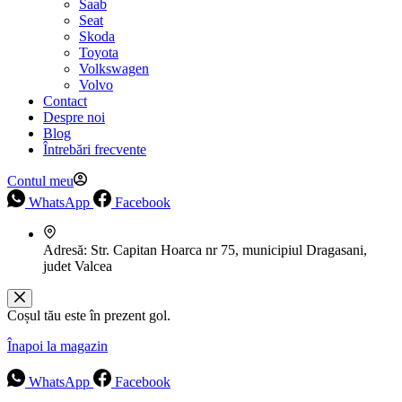
Saab
Seat
Skoda
Toyota
Volkswagen
Volvo
Contact
Despre noi
Blog
Întrebări frecvente
Contul meu
WhatsApp
Facebook
Adresă:
Str. Capitan Hoarca nr 75, municipiul Dragasani,
judet Valcea
Coșul tău este în prezent gol.
Înapoi la magazin
WhatsApp
Facebook