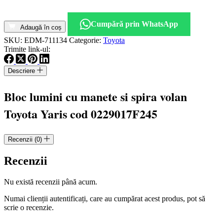
Cantitate
Bloc
Cumpără prin WhatsApp
lumini
Adaugă în coș
cu
SKU:
EDM-711134
Categorie:
Toyota
manete
Trimite link-ul:
si
spira
Descriere
volan
Toyota
Yaris
Bloc lumini cu manete si spira volan
cod
02290
Toyota Yaris cod 0229017F245
17F245
Recenzii (0)
Recenzii
Nu există recenzii până acum.
Numai clienții autentificați, care au cumpărat acest produs, pot să
scrie o recenzie.