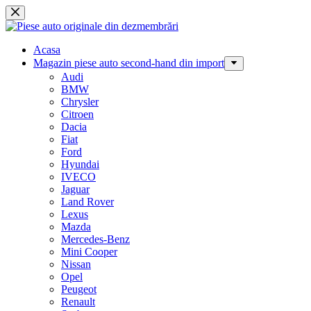
Sari
la
conținut
Acasa
Magazin piese auto second-hand din import
Audi
BMW
Chrysler
Citroen
Dacia
Fiat
Ford
Hyundai
IVECO
Jaguar
Land Rover
Lexus
Mazda
Mercedes-Benz
Mini Cooper
Nissan
Opel
Peugeot
Renault