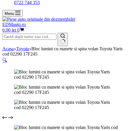
0722 744 353
Menu
EDMauto.ro
Coș
0.00
lei
0
de
cumpărături
Niciun
Acasa
Toyota
Bloc lumini cu manete si spira volan Toyota Yaris
rezultat
cod 02290 17F245
🔍