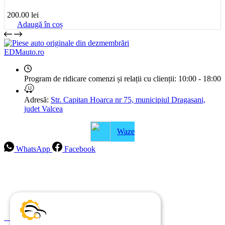
200.00
lei
Adaugă în coș
EDMauto.ro
Program de ridicare comenzi și relații cu clienții:
10:00 - 18:00
Adresă:
Str. Capitan Hoarca nr 75, municipiul Dragasani,
judet Valcea
Waze
WhatsApp
Facebook
Intrebari frecvente
Blog
Politica de ramburs și retur
Formular de retur