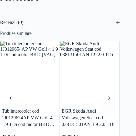
Recenzii (0)
Produse similare
Tub intercooler cod
EGR Skoda Audi
Senzor 
1J0129654AP VW Golf 4
Volkswagen Seat cod
1J0973
1.9 TDi cod motor BKD
038131501AN 1.9 2.0 TDi
[VAG]
[VAG]