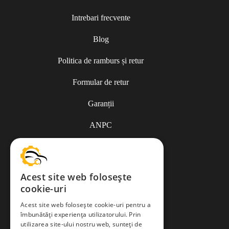
Intrebari frecvente
Blog
Politica de ramburs și retur
Formular de retur
Garanții
ANPC
Termeni și condiții
Acest site web folosește
cookie-uri
Politica de Cookies
Acest site web folosește cookie-uri pentru a
îmbunătăți experiența utilizatorului. Prin
Politica de confidențialitate
utilizarea site-ului nostru web, sunteți de