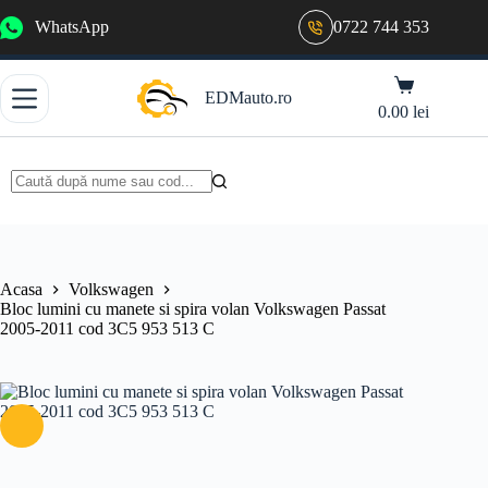
Sari
WhatsApp
0722 744 353
la
conținut
Coș
EDMauto.ro
de
0.00
lei
cumpărături
Niciun
rezultat
Acasa
Volkswagen
Bloc lumini cu manete si spira volan Volkswagen Passat
2005-2011 cod 3C5 953 513 C