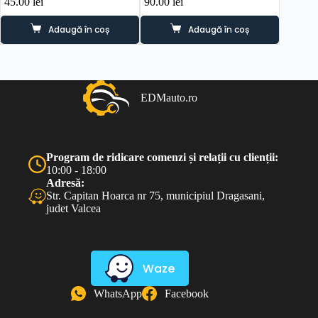
45.00
lei
90.00
lei
50.00
l
Adaugă în coș
Adaugă în coș
EDMauto.ro
Program de ridicare comenzi și relații cu clienții:
10:00 - 18:00
Adresă:
Str. Capitan Hoarca nr 75, municipiul Dragasani,
judet Valcea
Waze
WhatsApp
Facebook