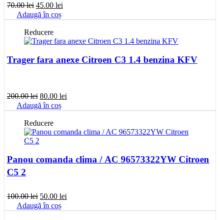
Prețul
Prețul
70.00
lei
45.00
lei
inițial
curent
Adaugă în coș
a
este:
fost:
45.00 lei.
Reducere
70.00 lei.
Trager fara anexe Citroen C3 1.4 benzina KFV
Prețul
Prețul
200.00
lei
80.00
lei
inițial
curent
Adaugă în coș
a
este:
fost:
80.00 lei.
Reducere
200.00 lei.
Panou comanda clima / AC 96573322YW Citroen
C5 2
Prețul
Prețul
100.00
lei
50.00
lei
inițial
curent
Adaugă în coș
a
este: