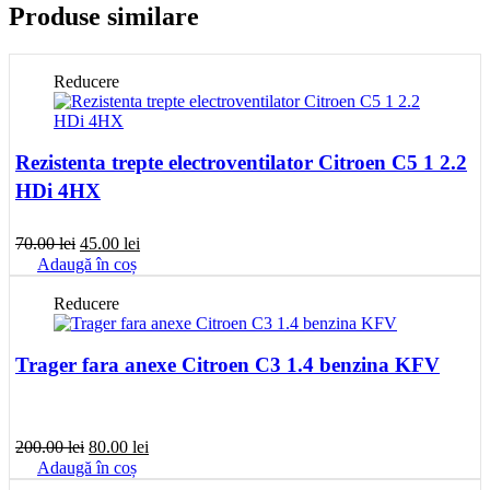
Produse similare
Reducere
Rezistenta trepte electroventilator Citroen C5 1 2.2
HDi 4HX
Prețul
Prețul
70.00
lei
45.00
lei
inițial
curent
Adaugă în coș
a
este:
fost:
45.00 lei.
Reducere
70.00 lei.
Trager fara anexe Citroen C3 1.4 benzina KFV
Prețul
Prețul
200.00
lei
80.00
lei
inițial
curent
Adaugă în coș
a
este: