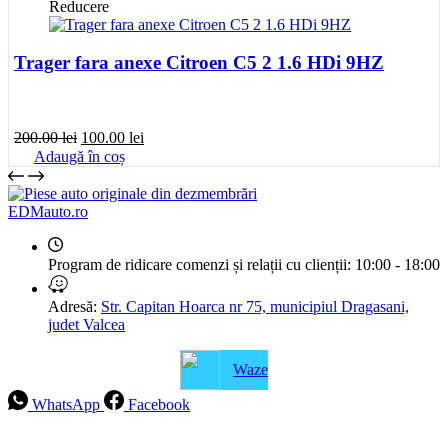
fost:
50.00 lei.
Reducere
100.00 lei.
Trager fara anexe Citroen C5 2 1.6 HDi 9HZ
Prețul
Prețul
200.00
lei
100.00
lei
inițial
curent
Adaugă în coș
a
este:
fost:
100.00 lei.
200.00 lei.
EDMauto.ro
Program de ridicare comenzi și relații cu clienții:
10:00 - 18:00
Adresă:
Str. Capitan Hoarca nr 75, municipiul Dragasani,
judet Valcea
Waze
WhatsApp
Facebook
Intrebari frecvente