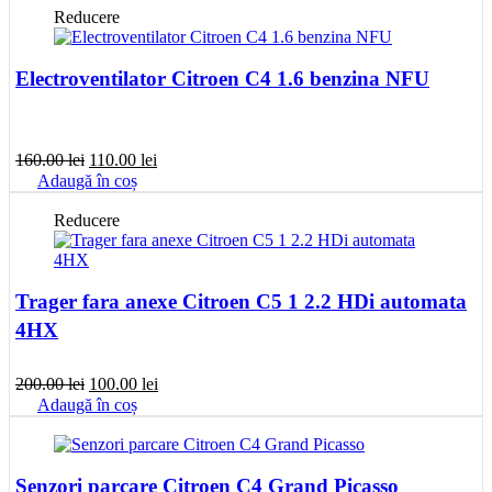
fost:
80.00 lei.
Reducere
200.00 lei.
Electroventilator Citroen C4 1.6 benzina NFU
Prețul
Prețul
160.00
lei
110.00
lei
inițial
curent
Adaugă în coș
a
este:
fost:
110.00 lei.
Reducere
160.00 lei.
Trager fara anexe Citroen C5 1 2.2 HDi automata
4HX
Prețul
Prețul
200.00
lei
100.00
lei
inițial
curent
Adaugă în coș
a
este:
fost:
100.00 lei.
200.00 lei.
Senzori parcare Citroen C4 Grand Picasso