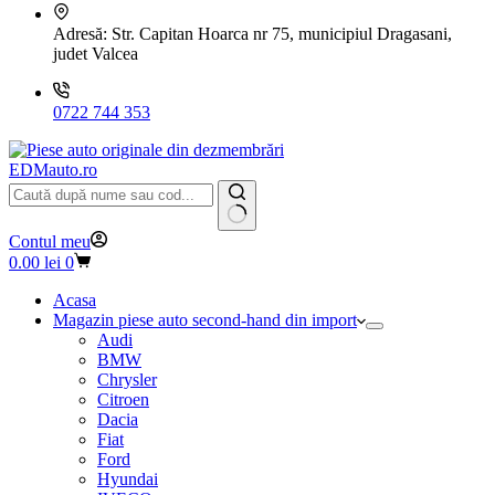
Adresă:
Str. Capitan Hoarca nr 75, municipiul Dragasani,
judet Valcea
0722 744 353
EDMauto.ro
Niciun
Contul meu
rezultat
Coș
0.00
lei
0
de
cumpărături
Acasa
Magazin piese auto second-hand din import
Audi
BMW
Chrysler
Citroen
Dacia
Fiat
Ford
Hyundai