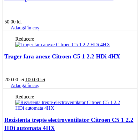
50.00
lei
Adaugă în coș
Reducere
Trager fara anexe Citroen C5 1 2.2 HDi 4HX
Prețul
Prețul
200.00
lei
100.00
lei
inițial
curent
Adaugă în coș
a
este:
fost:
100.00 lei.
Reducere
200.00 lei.
Rezistenta trepte electroventilator Citroen C5 1 2.2
HDi automata 4HX