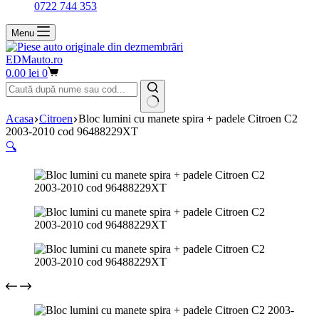
0722 744 353
Menu
EDMauto.ro
Coș
0.00
lei
0
de
cumpărături
Niciun
Acasa
Citroen
Bloc lumini cu manete spira + padele Citroen C2
rezultat
2003-2010 cod 96488229XT
🔍