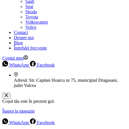
Saab
Seat
Skoda
Toyota
Volkswagen
Volvo
Contact
Despre noi
Blog
Întrebări frecvente
Contul meu
WhatsApp
Facebook
Adresă:
Str. Capitan Hoarca nr 75, municipiul Dragasani,
judet Valcea
Coșul tău este în prezent gol.
Înapoi la magazin
WhatsApp
Facebook