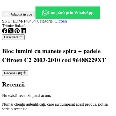
Cantitate
Bloc
Cumpără prin WhatsApp
lumini
Adaugă în coș
cu
SKU:
EDM-140434
Categorie:
Citroen
manete
Trimite link-ul:
spira
+
Descriere
padele
Citroen
C2
Bloc lumini cu manete spira + padele
2003-
2010
Citroen C2 2003-2010 cod 96488229XT
cod
96488229XT
Recenzii (0)
Recenzii
Nu există recenzii până acum.
Numai clienții autentificați, care au cumpărat acest produs, pot să
scrie o recenzie.