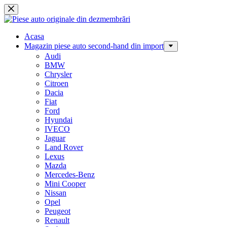
Sari
la
conținut
Acasa
Magazin piese auto second-hand din import
Audi
BMW
Chrysler
Citroen
Dacia
Fiat
Ford
Hyundai
IVECO
Jaguar
Land Rover
Lexus
Mazda
Mercedes-Benz
Mini Cooper
Nissan
Opel
Peugeot
Renault