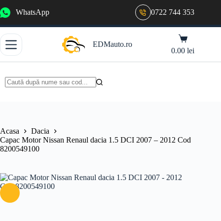
Sari
WhatsApp
0722 744 353
la
conținut
Coș
EDMauto.ro
de
0.00
lei
cumpărături
Niciun
rezultat
Acasa
Dacia
Capac Motor Nissan Renaul dacia 1.5 DCI 2007 – 2012 Cod
8200549100