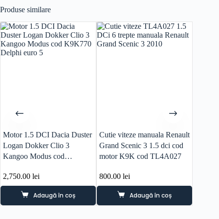
Produse similare
Motor 1.5 DCI Dacia Duster
Cutie viteze manuala Renault
Supapa
Logan Dokker Clio 3
Grand Scenic 3 1.5 dci cod
Dokker
Kangoo Modus cod
motor K9K cod TL4A027
2018 C
K9K770 Delphi euro 5
82008
2,750.00
lei
800.00
lei
240.0
Adaugă în coș
Adaugă în coș