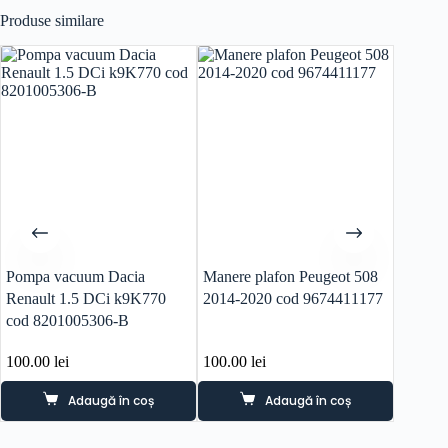
Produse similare
Pompa vacuum Dacia
Manere plafon Peugeot 508
Pompa s
Renault 1.5 DCi k9K770
2014-2020 cod 9674411177
Diesel
cod 8201005306-B
100.00
lei
100.00
lei
400.0
Adaugă în coș
Adaugă în coș