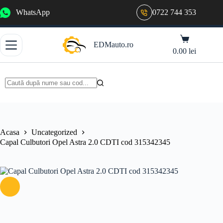
Sari
WhatsApp
0722 744 353
la
conținut
Coș
EDMauto.ro
de
0.00
lei
cumpărături
Niciun
rezultat
Acasa
Uncategorized
Capal Culbutori Opel Astra 2.0 CDTI cod 315342345