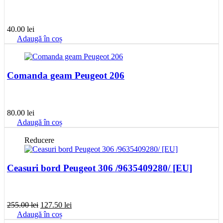
40.00
lei
Adaugă în coș
Comanda geam Peugeot 206
80.00
lei
Adaugă în coș
Reducere
Ceasuri bord Peugeot 306 /9635409280/ [EU]
Prețul
Prețul
255.00
lei
127.50
lei
inițial
curent
Adaugă în coș
a
este: