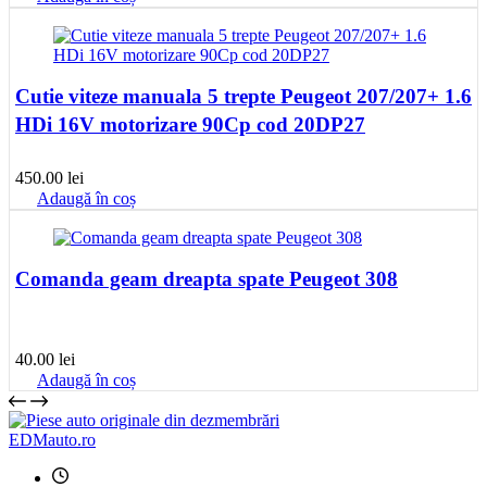
a
este:
fost:
40.00 lei.
50.00 lei.
Cutie viteze manuala 5 trepte Peugeot 207/207+ 1.6
HDi 16V motorizare 90Cp cod 20DP27
450.00
lei
Adaugă în coș
Comanda geam dreapta spate Peugeot 308
40.00
lei
Adaugă în coș
EDMauto.ro