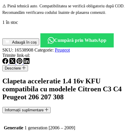
⚠️ Piesă tehnică auto. Compatibilitatea se verifică obligatoriu după COD.
Recomandăm verificarea codului înainte de plasarea comenzii.
1 în stoc
Cantitate
Clapeta
Cumpără prin WhatsApp
acceleratie
Adaugă în coș
Peugeot
SKU:
16538908
Categorie:
Peugeot
Citroen
Trimite link-ul:
cod
9647925480
Descriere
1.4
16V
Clapeta acceleratie 1.4 16v KFU
motor
KFU
compatibila cu modelele Citroen C3 C4
Peugeot 206 207 308
Informații suplimentare
Generatie
1 generation [2006 – 2009]