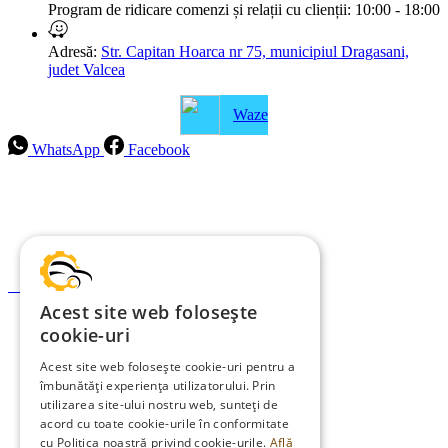
Program de ridicare comenzi și relații cu clienții:
10:00 - 18:00
Adresă:
Str. Capitan Hoarca nr 75, municipiul Dragasani,
judet Valcea
Waze
WhatsApp
Facebook
Intrebari frecvente
Blog
Politica de ramburs și retur
Formular de retur
Acest site web folosește
Garanții
cookie-uri
ANPC
Acest site web folosește cookie-uri pentru a
îmbunătăți experiența utilizatorului. Prin
Termeni și condiții
utilizarea site-ului nostru web, sunteți de
Politica de Cookies
acord cu toate cookie-urile în conformitate
cu Politica noastră privind cookie-urile.
Află