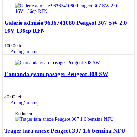
fost:
127.50 lei.
255.00 lei.
Galerie admisie 9636741080 Peugeot 307 SW 2.0
16V 136cp RFN
100.00
lei
Adaugă în coș
Comanda geam pasager Peugeot 308 SW
40.00
lei
Adaugă în coș
Reducere
Trager fara anexe Peugeot 307 1.6 benzina NFU