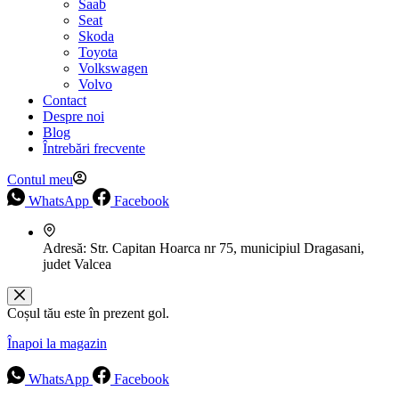
Saab
Seat
Skoda
Toyota
Volkswagen
Volvo
Contact
Despre noi
Blog
Întrebări frecvente
Contul meu
WhatsApp
Facebook
Adresă:
Str. Capitan Hoarca nr 75, municipiul Dragasani,
judet Valcea
Coșul tău este în prezent gol.
Înapoi la magazin
WhatsApp
Facebook