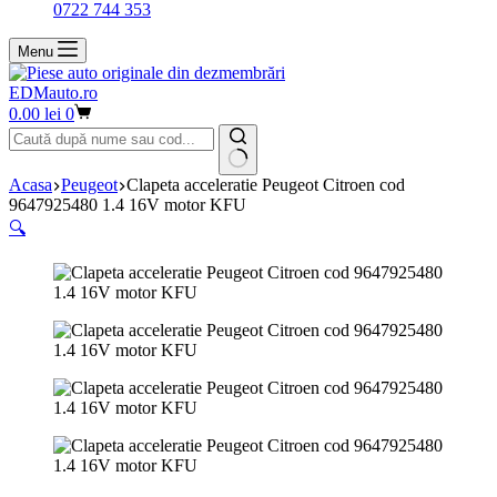
0722 744 353
Menu
EDMauto.ro
Coș
0.00
lei
0
de
cumpărături
Niciun
Acasa
Peugeot
Clapeta acceleratie Peugeot Citroen cod
rezultat
9647925480 1.4 16V motor KFU
🔍