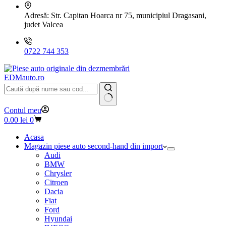
Adresă:
Str. Capitan Hoarca nr 75, municipiul Dragasani,
judet Valcea
0722 744 353
EDMauto.ro
Niciun
Contul meu
rezultat
Coș
0.00
lei
0
de
cumpărături
Acasa
Magazin piese auto second-hand din import
Audi
BMW
Chrysler
Citroen
Dacia
Fiat
Ford
Hyundai