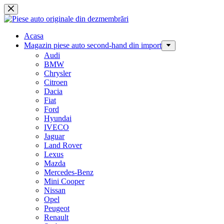
Sari
la
conținut
Acasa
Magazin piese auto second-hand din import
Audi
BMW
Chrysler
Citroen
Dacia
Fiat
Ford
Hyundai
IVECO
Jaguar
Land Rover
Lexus
Mazda
Mercedes-Benz
Mini Cooper
Nissan
Opel
Peugeot
Renault