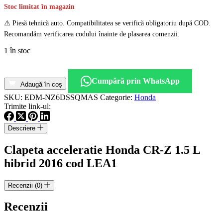
Stoc limitat în magazin
⚠️ Piesă tehnică auto. Compatibilitatea se verifică obligatoriu după COD.
Recomandăm verificarea codului înainte de plasarea comenzii.
1 în stoc
Cantitate
Clapeta
Cumpără prin WhatsApp
acceleratie
Adaugă în coș
Honda
SKU:
EDM-NZ6DSSQMAS
Categorie:
Honda
CR-
Trimite link-ul:
Z
1.5
Descriere
L
hibrid
Clapeta acceleratie Honda CR-Z 1.5 L
2016
cod
hibrid 2016 cod LEA1
LEA1
Recenzii (0)
Recenzii