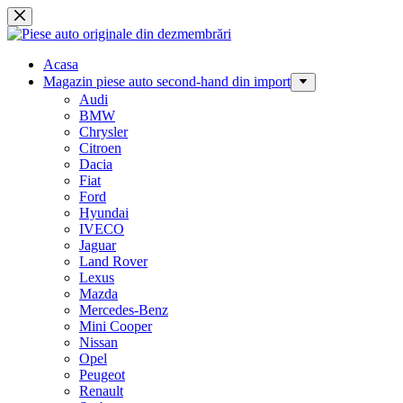
Sari
la
conținut
Acasa
Magazin piese auto second-hand din import
Audi
BMW
Chrysler
Citroen
Dacia
Fiat
Ford
Hyundai
IVECO
Jaguar
Land Rover
Lexus
Mazda
Mercedes-Benz
Mini Cooper
Nissan
Opel
Peugeot
Renault