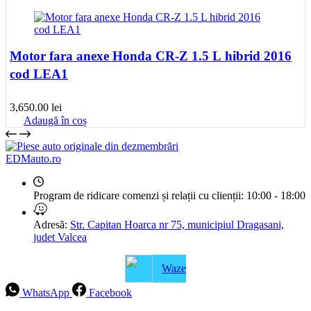
Motor fara anexe Honda CR-Z 1.5 L hibrid 2016
cod LEA1
3,650.00
lei
Adaugă în coș
EDMauto.ro
Program de ridicare comenzi și relații cu clienții:
10:00 - 18:00
Adresă:
Str. Capitan Hoarca nr 75, municipiul Dragasani,
judet Valcea
Waze
WhatsApp
Facebook