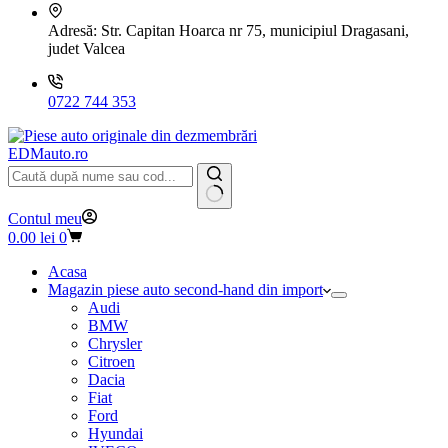
Adresă:
Str. Capitan Hoarca nr 75, municipiul Dragasani,
judet Valcea
0722 744 353
EDMauto.ro
Niciun
Contul meu
rezultat
Coș
0.00
lei
0
de
cumpărături
Acasa
Magazin piese auto second-hand din import
Audi
BMW
Chrysler
Citroen
Dacia
Fiat
Ford
Hyundai