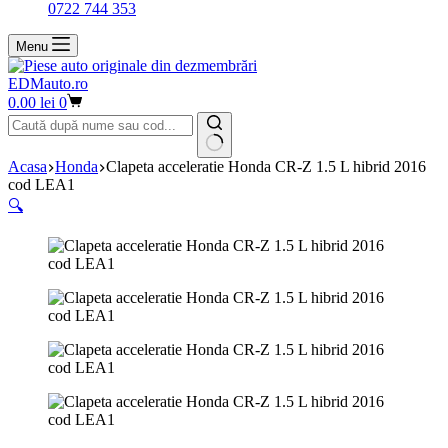
0722 744 353
Menu
EDMauto.ro
Coș
0.00
lei
0
de
cumpărături
Niciun
Acasa
Honda
Clapeta acceleratie Honda CR-Z 1.5 L hibrid 2016
rezultat
cod LEA1
🔍