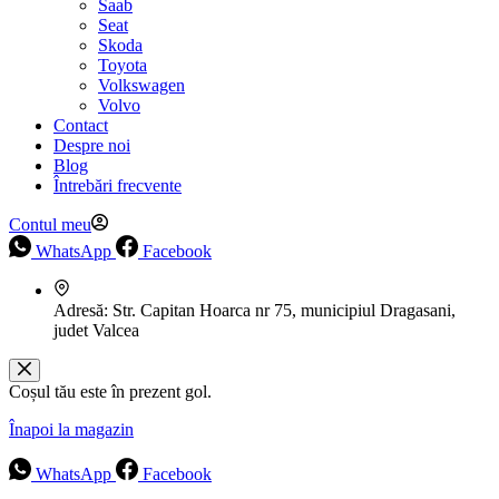
Saab
Seat
Skoda
Toyota
Volkswagen
Volvo
Contact
Despre noi
Blog
Întrebări frecvente
Contul meu
WhatsApp
Facebook
Adresă:
Str. Capitan Hoarca nr 75, municipiul Dragasani,
judet Valcea
Coșul tău este în prezent gol.
Înapoi la magazin
WhatsApp
Facebook