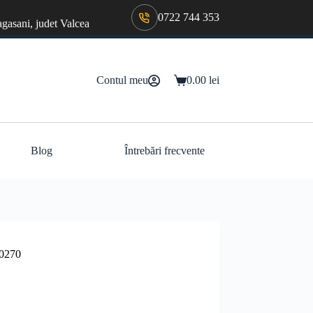
0722 744 353
agasani, judet Valcea
Contul meu
0.00
lei
Coș
de
cumpărături
Blog
Întrebări frecvente
00270