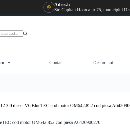
Adresă:
Str. Capitan Hoarca nr 75, municipiul Dr
ort
Contact
Despre noi
W212 3.0 diesel V6 BlueTEC cod motor OM642.852 cod piesa A64209