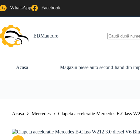
Sari
WhatsApp
Facebook
la
conținut
EDMauto.ro
Niciun
rezultat
Acasa
Magazin piese auto second-hand din imp
Acasa
Mercedes
Clapeta acceleratie Mercedes E-Class 