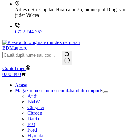
Adresă:
Str. Capitan Hoarca nr 75, municipiul Dragasani,
judet Valcea
0722 744 353
EDMauto.ro
Niciun
Contul meu
rezultat
Coș
0.00
lei
0
de
cumpărături
Acasa
Magazin piese auto second-hand din import
Audi
BMW
Chrysler
Citroen
Dacia
Fiat
Ford
Hyundai