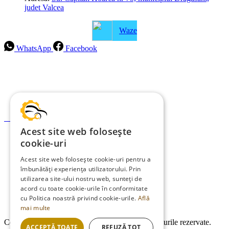
judet Valcea
Waze
WhatsApp
Facebook
Intrebari frecvente
Blog
Politica de ramburs și retur
Formular de retur
Acest site web folosește
Garanții
cookie-uri
ANPC
Acest site web folosește cookie-uri pentru a
îmbunătăți experiența utilizatorului. Prin
Termeni și condiții
utilizarea site-ului nostru web, sunteți de
Politica de Cookies
acord cu toate cookie-urile în conformitate
cu Politica noastră privind cookie-urile.
Află
Politica de confidențialitate
mai multe
Copyright © 2013-2026
EDMauto.ro
Toate drepturile rezervate.
ACCEPTĂ TOATE
REFUZĂ TOT