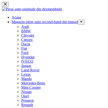
Sari
la
conținut
Acasa
Magazin piese auto second-hand din import
Audi
BMW
Chrysler
Citroen
Dacia
Fiat
Ford
Hyundai
IVECO
Jaguar
Land Rover
Lexus
Mazda
Mercedes-Benz
Mini Cooper
Nissan
Opel
Peugeot
Renault