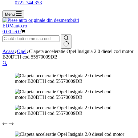
0722 744 353
Menu
EDMauto.ro
Coș
0.00
lei
0
de
cumpărături
Niciun
Acasa
Opel
Clapeta acceleratie Opel Insignia 2.0 diesel cod motor
rezultat
B20DTH cod 55570009DB
🔍