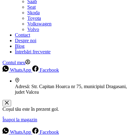
Saab
Seat
Skoda
Toyota
Volkswagen
Volvo
Contact
Despre noi
Blog
Întrebări frecvente
Contul meu
WhatsApp
Facebook
Adresă:
Str. Capitan Hoarca nr 75, municipiul Dragasani,
judet Valcea
Coșul tău este în prezent gol.
Înapoi la magazin
WhatsApp
Facebook