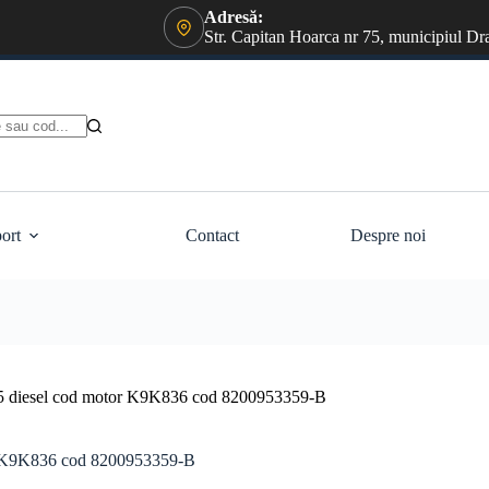
Adresă:
Str. Capitan Hoarca nr 75, municipiul Dr
ort
Contact
Despre noi
5 diesel cod motor K9K836 cod 8200953359-B