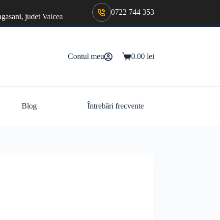
0722 744 353
agasani, judet Valcea
Contul meu
0.00
lei
Coș
de
cumpărături
Blog
Întrebări frecvente