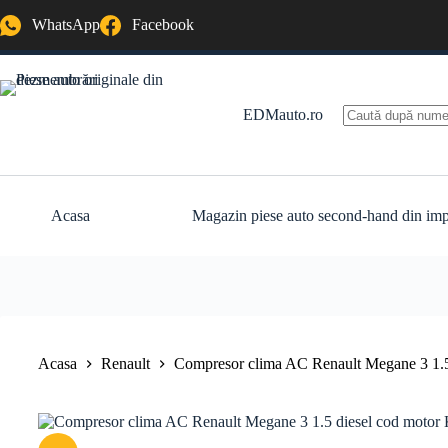
Sari
WhatsApp
Facebook
la
conținut
EDMauto.ro
Niciun
rezultat
Acasa
Magazin piese auto second-hand din imp
Acasa
Renault
Compresor clima AC Renault Megane 3 1.