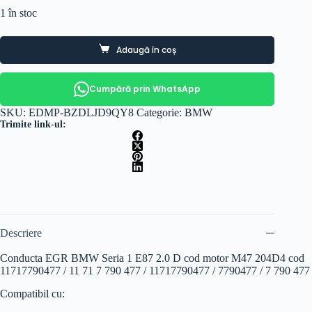
1 în stoc
Adaugă în coș
Cumpără prin WhatsApp
SKU:
EDMP-BZDLJD9QY8
Categorie:
BMW
Trimite link-ul:
Descriere
Conducta EGR BMW Seria 1 E87 2.0 D cod motor M47 204D4 cod
11717790477 / 11 71 7 790 477 / 11717790477 / 7790477 / 7 790 477
Compatibil cu: