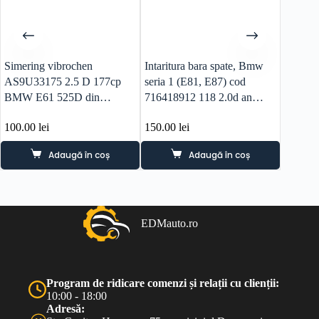
Simering vibrochen
Intaritura bara spate, Bmw
STOP 
AS9U33175 2.5 D 177cp
seria 1 (E81, E87) cod
BMW S
BMW E61 525D din
716418912 118 2.0d an
SERIA 
dezmembrari
2008
63217
100.00
lei
150.00
lei
240.0
Adaugă în coș
Adaugă în coș
EDMauto.ro
Program de ridicare comenzi și relații cu clienții:
10:00 - 18:00
Adresă: