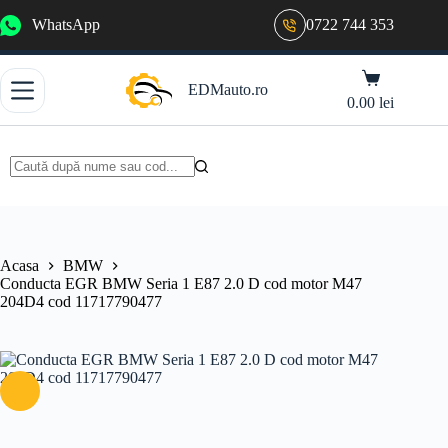
Sari
WhatsApp
0722 744 353
la
conținut
Coș
EDMauto.ro
de
0.00
lei
cumpărături
Niciun
rezultat
Acasa
BMW
Conducta EGR BMW Seria 1 E87 2.0 D cod motor M47
204D4 cod 11717790477