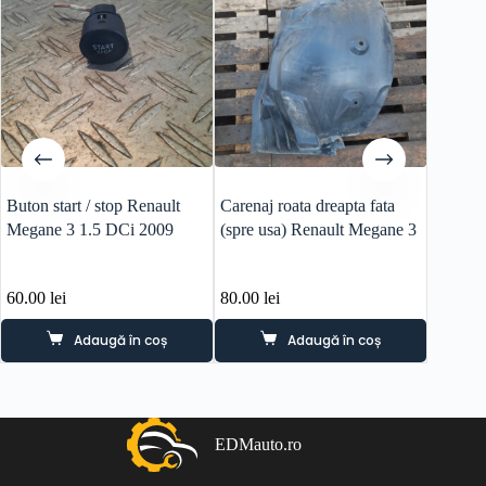
Buton start / stop Renault
Carenaj roata dreapta fata
Haion c
Megane 3 1.5 DCi 2009
(spre usa) Renault Megane 3
Megane
60.00
lei
80.00
lei
450.0
Adaugă în coș
Adaugă în coș
EDMauto.ro