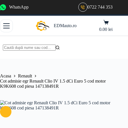
Sari
WhatsApp
0722 744 353
la
conținut
Coș
EDMauto.ro
de
0.00
lei
cumpărături
Niciun
rezultat
Acasa
Renault
Cot admisie egr Renault Clio IV 1.5 dCi Euro 5 cod motor
K9K608 cod piesa 147138491R