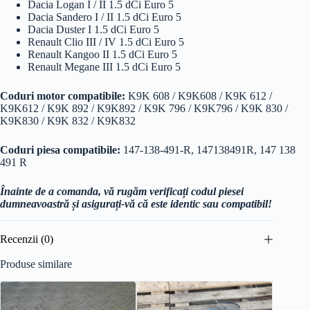
Dacia Logan I / II 1.5 dCi Euro 5
Dacia Sandero I / II 1.5 dCi Euro 5
Dacia Duster I 1.5 dCi Euro 5
Renault Clio III / IV 1.5 dCi Euro 5
Renault Kangoo II 1.5 dCi Euro 5
Renault Megane III 1.5 dCi Euro 5
Coduri motor compatibile:
K9K 608 / K9K608 / K9K 612 /
K9K612 / K9K 892 / K9K892 / K9K 796 / K9K796 / K9K 830 /
K9K830 / K9K 832 / K9K832
Coduri piesa compatibile:
147-138-491-R, 147138491R, 147 138
491 R
Înainte de a comanda, vă rugăm verificați codul piesei
dumneavoastră și asigurați-vă că este identic sau compatibil!
Recenzii (0)
Produse similare
Reducer