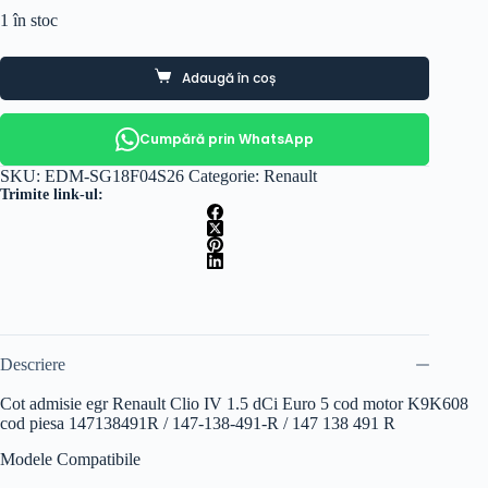
1 în stoc
Adaugă în coș
Cumpără prin WhatsApp
SKU:
EDM-SG18F04S26
Categorie:
Renault
Trimite link-ul:
Descriere
Cot admisie egr Renault Clio IV 1.5 dCi Euro 5 cod motor K9K608
cod piesa 147138491R / 147-138-491-R / 147 138 491 R
Modele Compatibile