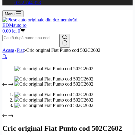
0722 744 353
Menu
EDMauto.ro
Coș
0.00
lei
0
de
cumpărături
Niciun
Acasa
Fiat
Cric original Fiat Punto cod 502C2602
rezultat
🔍
Cric original Fiat Punto cod 502C2602