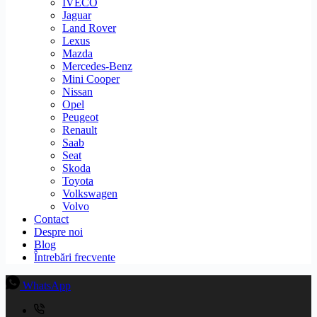
IVECO
Jaguar
Land Rover
Lexus
Mazda
Mercedes-Benz
Mini Cooper
Nissan
Opel
Peugeot
Renault
Saab
Seat
Skoda
Toyota
Volkswagen
Volvo
Contact
Despre noi
Blog
Întrebări frecvente
WhatsApp