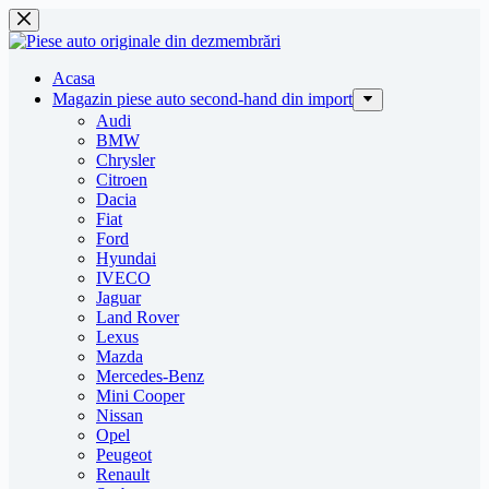
Sari
la
conținut
Acasa
Magazin piese auto second-hand din import
Audi
BMW
Chrysler
Citroen
Dacia
Fiat
Ford
Hyundai
IVECO
Jaguar
Land Rover
Lexus
Mazda
Mercedes-Benz
Mini Cooper
Nissan
Opel
Peugeot
Renault