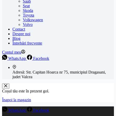
Saab
Seat
Skoda
Toyota
Volkswagen
Volvo
Contact
Despre noi
Blog
Întrebări frecvente
Contul meu
WhatsApp
Facebook
Adresă:
Str. Capitan Hoarca nr 75, municipiul Dragasani,
judet Valcea
Coșul tău este în prezent gol.
Înapoi la magazin
WhatsApp
Facebook