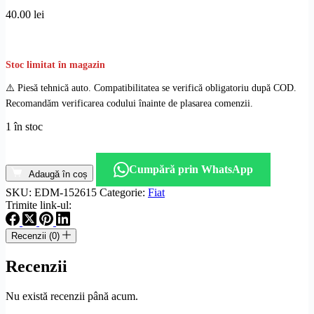
40.00
lei
Stoc limitat în magazin
⚠️ Piesă tehnică auto. Compatibilitatea se verifică obligatoriu după COD.
Recomandăm verificarea codului înainte de plasarea comenzii.
1 în stoc
Cantitate
Cric
Cumpără prin WhatsApp
original
Adaugă în coș
Fiat
SKU:
EDM-152615
Categorie:
Fiat
Punto
Trimite link-ul:
cod
502C2602
Recenzii (0)
Recenzii
Nu există recenzii până acum.