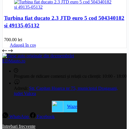
Turbina fiat ducato 2.3 JTD euro 5 cod 504340182
si 49135-05132
700.00
lei
Adaugă în coș
EDMauto.ro
Program de ridicare comenzi și relații cu clienții:
10:00 - 18:00
Adresă:
Str. Capitan Hoarca nr 75, municipiul Dragasani,
judet Valcea
Waze
WhatsApp
Facebook
Intrebari frecvente