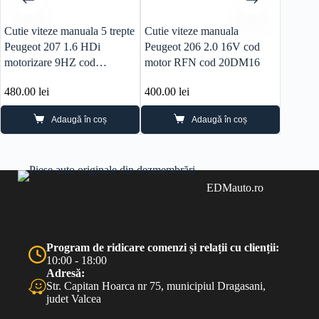
Cutie viteze manuala 5 trepte
Cutie viteze manuala
Comand
Peugeot 207 1.6 HDi
Peugeot 206 2.0 16V cod
motorizare 9HZ cod
motor RFN cod 20DM16
20DM69
480.00
lei
400.00
lei
30.00
l
Adaugă în coș
Adaugă în coș
EDMauto.ro
Program de ridicare comenzi și relații cu clienții:
10:00 - 18:00
Adresă:
Str. Capitan Hoarca nr 75, municipiul Dragasani,
judet Valcea