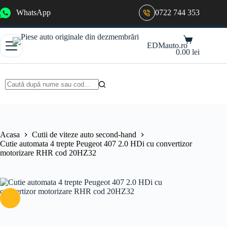
Sari
WhatsApp
0722 744 353
la
conținut
Coș
EDMauto.ro
de
0.00
lei
cumpărături
Niciun
rezultat
Acasa
Cutii de viteze auto second-hand
Cutie automata 4 trepte Peugeot 407 2.0 HDi cu convertizor
motorizare RHR cod 20HZ32