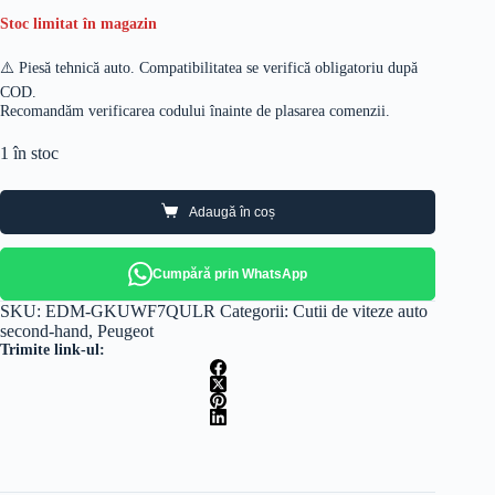
Stoc limitat în magazin
⚠️ Piesă tehnică auto. Compatibilitatea se verifică obligatoriu după
COD.
Recomandăm verificarea codului înainte de plasarea comenzii.
1 în stoc
Adaugă în coș
Cumpără prin WhatsApp
SKU:
EDM-GKUWF7QULR
Categorii:
Cutii de viteze auto
second-hand
,
Peugeot
Trimite link-ul: