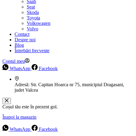
Saab
Seat
Skoda
Toyota
Volkswagen
Volvo
Contact
Despre noi
Blog
Întrebări frecvente
Contul meu
WhatsApp
Facebook
Adresă:
Str. Capitan Hoarca nr 75, municipiul Dragasani,
judet Valcea
Coșul tău este în prezent gol.
Înapoi la magazin
WhatsApp
Facebook