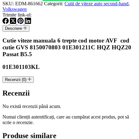
6
SKU:
EDM-861662
Categorii:
Cutii de viteze auto second-hand
,
trepte
Volkswagen
Volkswagen
Trimite link-ul:
Passat
B5.5
Descriere
1.9
TDI
Cutie viteze manuala 6 trepte cod motor AVF cod
motorizare
AVF
cutie GVS 8150070803 01E301211C HQZ HQZ20
Cod
Passat B5.5
GVS
01E301103KL
Recenzii (0)
Recenzii
Nu există recenzii până acum.
Numai clienții autentificați, care au cumpărat acest produs, pot să
scrie o recenzie.
Produse similare