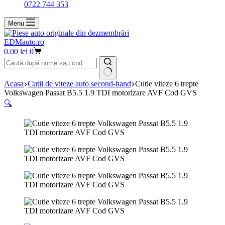
0722 744 353
Menu
EDMauto.ro
Coș
0.00
lei
0
de
cumpărături
Niciun
Acasa
Cutii de viteze auto second-hand
Cutie viteze 6 trepte
rezultat
Volkswagen Passat B5.5 1.9 TDI motorizare AVF Cod GVS
🔍