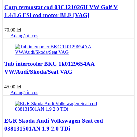
Corp termostat cod 03C121026H VW Golf V
1.4/1.6 FSi cod motor BLF [VAG]
70.00
lei
Adaugă în coș
Tub intercooler BKC 1k0129654AA
VW/Audi/Skoda/Seat VAG
45.00
lei
Adaugă în coș
EGR Skoda Audi Volkswagen Seat cod
038131501AN 1.9 2.0 TDi