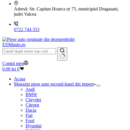
Adresă:
Str. Capitan Hoarca nr 75, municipiul Dragasani,
judet Valcea
0722 744 353
EDMauto.ro
Niciun
Contul meu
rezultat
Coș
0.00
lei
0
de
cumpărături
Acasa
Magazin piese auto second-hand din import
Audi
BMW
Chrysler
Citroen
Dacia
Fiat
Ford
Hyundai