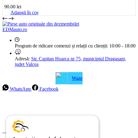
90.00
lei
Adaugă în coș
EDMauto.ro
Program de ridicare comenzi și relații cu clienții:
10:00 - 18:00
Adresă:
Str. Capitan Hoarca nr 75, municipiul Dragasani,
judet Valcea
Waze
WhatsApp
Facebook
Intrebari frecvente
Blog
Politica de ramburs și retur
Formular de retur