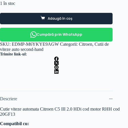
1 în stoc
Adaugă în coș
Cumpără prin WhatsApp
SKU:
EDMP-M6YKYE9AGW
Categorii:
Citroen
,
Cutii de
viteze auto second-hand
Trimite link-ul:
Descriere
Cutie viteze automata Citroen C5 III 2.0 HDi cod motor RHH cod
20GF13
Compatibil cu: