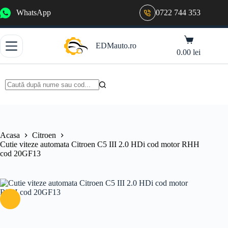
Sari
WhatsApp
0722 744 353
la
conținut
Coș
EDMauto.ro
de
0.00
lei
cumpărături
Niciun
rezultat
Acasa
Citroen
Cutie viteze automata Citroen C5 III 2.0 HDi cod motor RHH
cod 20GF13