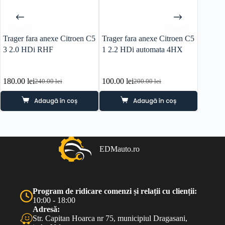
Trager fara anexe Citroen C5
Trager fara anexe Citroen C5
Electro
3 2.0 HDi RHF
1 2.2 HDi automata 4HX
Grand P
6FY
180.00
lei
100.00
lei
100.0
240.00
lei
200.00
lei
Prețul
Prețul
Prețul
Prețul
inițial
curent
inițial
curent
Adaugă în coș
Adaugă în coș
a
este:
a
este:
fost:
180.00 lei.
fost:
100.00 lei.
240.00 lei.
200.00 lei.
EDMauto.ro
Program de ridicare comenzi și relații cu clienții:
10:00 - 18:00
Adresă:
Str. Capitan Hoarca nr 75, municipiul Dragasani,