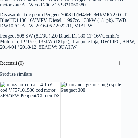
motorizare AHW cod 20GZ15 9821060380
Dezasamblat de pe un Peugeot 3008 II (M4/MC/MJ/MR) 2.0 GT
BlueHDi 180 16V
MPV, Diesel, 1.997cc, 133kW (181pk), FWD,
DW10FC; AHW, 2016-05 / 2022-11, MJAHW
Peugeot 508 SW (8E/8U) 2.0 BlueHDi 180 CP 16V
Combi/o,
Motorină, 1.997cc, 133kW (181pk), Tracțiune față, DW10FC; AHW,
2014-04 / 2018-12, 8EAHW; 8UAHW
Recenzii (0)
Produse similare