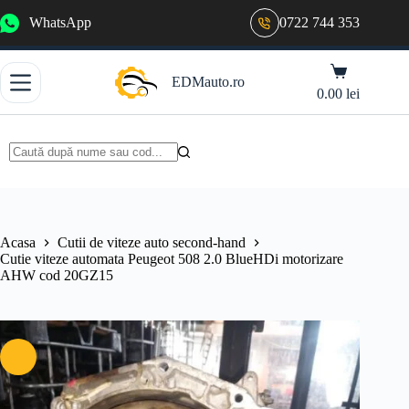
Sari
WhatsApp
0722 744 353
la
conținut
Coș
EDMauto.ro
de
0.00
lei
cumpărături
Niciun
rezultat
Acasa
Cutii de viteze auto second-hand
Cutie viteze automata Peugeot 508 2.0 BlueHDi motorizare
AHW cod 20GZ15