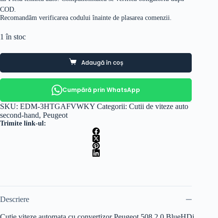
COD.
Recomandăm verificarea codului înainte de plasarea comenzii.
1 în stoc
Adaugă în coș
Cumpără prin WhatsApp
SKU:
EDM-3HTGAFVWKY
Categorii:
Cutii de viteze auto
second-hand
,
Peugeot
Trimite link-ul:
Descriere
Cutie viteze automata cu convertizor Peugeot 508 2.0 BlueHDi