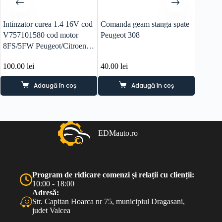
Intinzator curea 1.4 16V cod
Comanda geam stanga spate
Reziste
V757101580 cod motor
Peugeot 308
electro
8FS/5FW Peugeot/Citroen
1.4 be
DS
100.00
lei
40.00
lei
70.00
l
Adaugă în coș
Adaugă în coș
EDMauto.ro
Program de ridicare comenzi și relații cu clienții:
10:00 - 18:00
Adresă:
Str. Capitan Hoarca nr 75, municipiul Dragasani,
judet Valcea