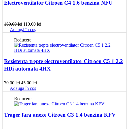
Electroventilator Citroen C4 1.6 benzina NFU
Prețul
Prețul
160.00
lei
110.00
lei
inițial
curent
Adaugă în coș
a
este:
fost:
110.00 lei.
Reducere
160.00 lei.
Rezistenta trepte electroventilator Citroen C5 1 2.2
HDi automata 4HX
Prețul
Prețul
70.00
lei
45.00
lei
inițial
curent
Adaugă în coș
a
este:
fost:
45.00 lei.
Reducere
70.00 lei.
Trager fara anexe Citroen C3 1.4 benzina KFV