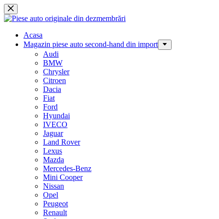
Sari
la
conținut
Acasa
Magazin piese auto second-hand din import
Audi
BMW
Chrysler
Citroen
Dacia
Fiat
Ford
Hyundai
IVECO
Jaguar
Land Rover
Lexus
Mazda
Mercedes-Benz
Mini Cooper
Nissan
Opel
Peugeot
Renault