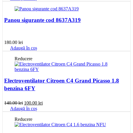
Panou sigurante cod 8637A319
180.00
lei
Adaugă în coș
Reducere
Electroventilator Citroen C4 Grand Picasso 1.8
benzina 6FY
Prețul
Prețul
140.00
lei
100.00
lei
inițial
curent
Adaugă în coș
a
este:
fost:
100.00 lei.
Reducere
140.00 lei.