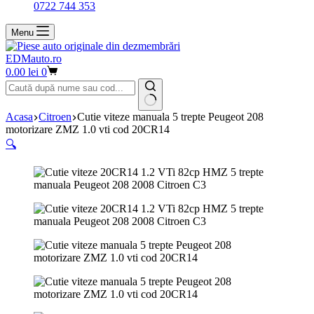
0722 744 353
Menu
EDMauto.ro
Coș
0.00
lei
0
de
cumpărături
Niciun
Acasa
Citroen
Cutie viteze manuala 5 trepte Peugeot 208
rezultat
motorizare ZMZ 1.0 vti cod 20CR14
🔍