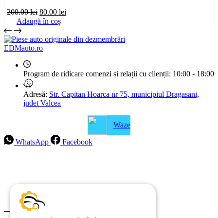
Prețul
Prețul
200.00
lei
80.00
lei
inițial
curent
Adaugă în coș
a
este:
fost:
80.00 lei.
200.00 lei.
EDMauto.ro
Program de ridicare comenzi și relații cu clienții:
10:00 - 18:00
Adresă:
Str. Capitan Hoarca nr 75, municipiul Dragasani,
judet Valcea
Waze
WhatsApp
Facebook
Intrebari frecvente
Blog
Politica de ramburs și retur
Formular de retur