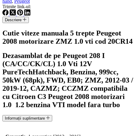
hand
,
Peugeot
trepte
Trimite link-ul:
Peugeot
208
Descriere
motorizare
ZMZ
Cutie viteze manuala 5 trepte Peugeot
1.0
vti
2008 motorizare ZMZ 1.0 vti cod 20CR14
cod
20CR14
Dezasamblat de pe Peugeot 208 I
(CA/CC/CK/CL) 1.0 Vti 12V
PureTech
Hatchback, Benzina, 999cc,
50kW (68pk), FWD, EB0; ZMZ, 2012-03 /
2019-12, CAZMZ; CCZMZ compatibila
cu Citroen C3 Peugeot 2008 motorizari
1.0 1.2 benzina VTI model fara turbo
Informații suplimentare