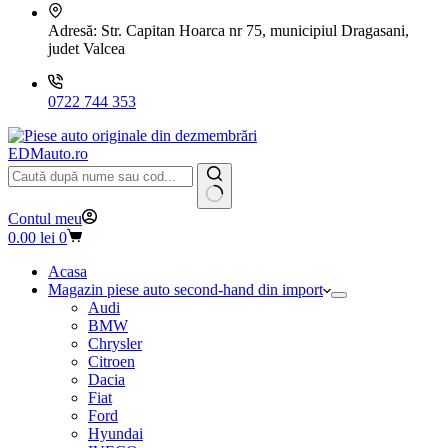
Adresă:
Str. Capitan Hoarca nr 75, municipiul Dragasani,
judet Valcea
0722 744 353
EDMauto.ro
Niciun
Contul meu
rezultat
Coș
0.00
lei
0
de
cumpărături
Acasa
Magazin piese auto second-hand din import
Audi
BMW
Chrysler
Citroen
Dacia
Fiat
Ford
Hyundai