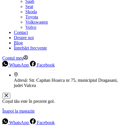
Saab
Seat
Skoda
Toyota
Volkswagen
Volvo
Contact
Despre noi
Blog
Întrebări frecvente
Contul meu
WhatsApp
Facebook
Adresă:
Str. Capitan Hoarca nr 75, municipiul Dragasani,
judet Valcea
Coșul tău este în prezent gol.
Înapoi la magazin
WhatsApp
Facebook