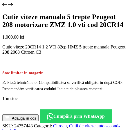
Cutie viteze manuala 5 trepte Peugeot
208 motorizare ZMZ 1.0 vti cod 20CR14
1,000.00
lei
Cutie viteze 20CR14 1.2 VTi 82cp HMZ 5 trepte manuala Peugeot
208 2008 Citroen C3
Stoc limitat în magazin
⚠️ Piesă tehnică auto. Compatibilitatea se verifică obligatoriu după COD.
Recomandăm verificarea codului înainte de plasarea comenzii.
1 în stoc
Cantitate
Cutie
Cumpără prin WhatsApp
viteze
Adaugă în coș
manuala
SKU:
24757443
Categorii:
Citroen
,
Cutii de viteze auto second-
5