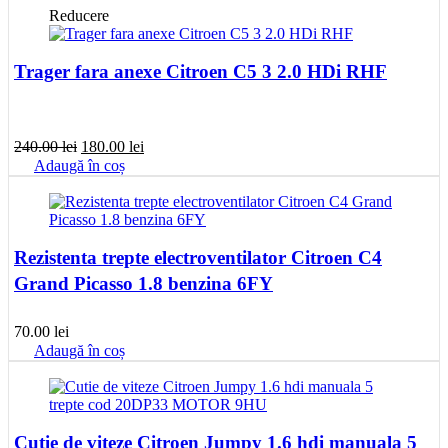
Reducere
Trager fara anexe Citroen C5 3 2.0 HDi RHF
Prețul
Prețul
240.00
lei
180.00
lei
inițial
curent
Adaugă în coș
a
este:
fost:
180.00 lei.
240.00 lei.
Rezistenta trepte electroventilator Citroen C4
Grand Picasso 1.8 benzina 6FY
70.00
lei
Adaugă în coș
Cutie de viteze Citroen Jumpy 1.6 hdi manuala 5