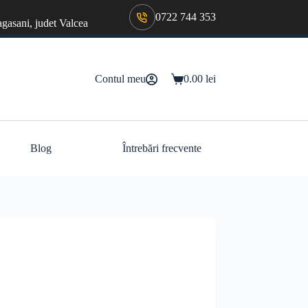
0722 744 353
agasani, judet Valcea
Contul meu
0.00
lei
Coș
de
cumpărături
Blog
Întrebări frecvente