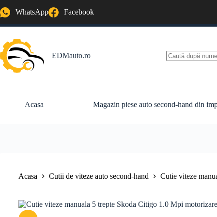
Sari
WhatsApp
Facebook
la
conținut
EDMauto.ro
Niciun
rezultat
Acasa
Magazin piese auto second-hand din imp
Acasa
Cutii de viteze auto second-hand
Cutie viteze manu