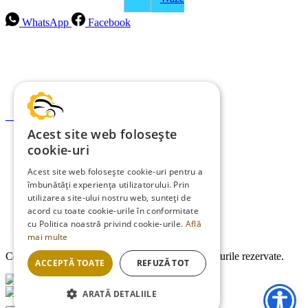
WhatsApp
Facebook
Intrebari frecvente
Blog
Politica de ramburs și retur
Formular de retur
Acest site web folosește
Garanții
cookie-uri
ANPC
Acest site web folosește cookie-uri pentru a
îmbunătăți experiența utilizatorului. Prin
Termeni și condiții
utilizarea site-ului nostru web, sunteți de
Politica de Cookies
acord cu toate cookie-urile în conformitate
cu Politica noastră privind cookie-urile.
Află
Politica de confidențialitate
mai multe
Copyright © 2013-2026
EDMauto.ro
Toate drepturile rezervate.
ACCEPTĂ TOATE
REFUZĂ TOT
ARATĂ DETALIILE