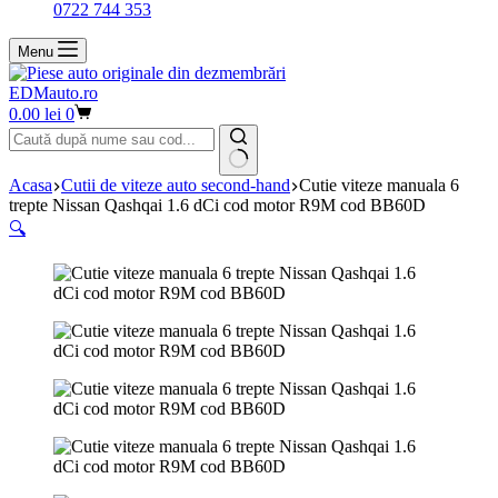
0722 744 353
Menu
EDMauto.ro
Coș
0.00
lei
0
de
cumpărături
Niciun
Acasa
Cutii de viteze auto second-hand
Cutie viteze manuala 6
rezultat
trepte Nissan Qashqai 1.6 dCi cod motor R9M cod BB60D
🔍