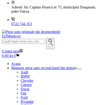
Adresă:
Str. Capitan Hoarca nr 75, municipiul Dragasani,
judet Valcea
0722 744 353
EDMauto.ro
Niciun
Contul meu
rezultat
Coș
0.00
lei
0
de
cumpărături
Acasa
Magazin piese auto second-hand din import
Audi
BMW
Chrysler
Citroen
Dacia
Fiat
Ford
Hyundai