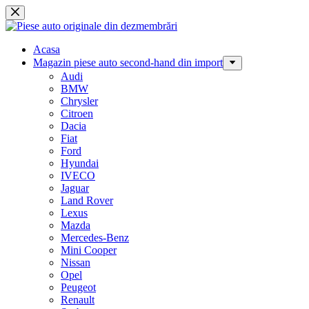
Sari
la
conținut
Acasa
Magazin piese auto second-hand din import
Audi
BMW
Chrysler
Citroen
Dacia
Fiat
Ford
Hyundai
IVECO
Jaguar
Land Rover
Lexus
Mazda
Mercedes-Benz
Mini Cooper
Nissan
Opel
Peugeot
Renault