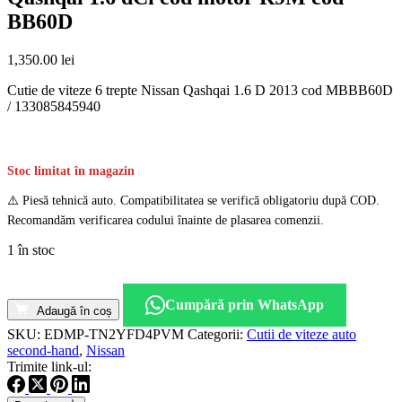
BB60D
1,350.00
lei
Cutie de viteze 6 trepte Nissan Qashqai 1.6 D 2013 cod MBBB60D
/ 133085845940
Stoc limitat în magazin
⚠️ Piesă tehnică auto. Compatibilitatea se verifică obligatoriu după COD.
Recomandăm verificarea codului înainte de plasarea comenzii.
1 în stoc
Cantitate
Cutie
Cumpără prin WhatsApp
viteze
Adaugă în coș
manuala
SKU:
EDMP-TN2YFD4PVM
Categorii:
Cutii de viteze auto
6
second-hand
,
Nissan
trepte
Trimite link-ul:
Nissan
Qashqai