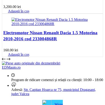
3,200.00
lei
Adaugă în coș
Electromotor Nissan Renault Dacia 1.5 Motorina
2010-2016 cod 233004868R
160.00
lei
Adaugă în coș
EDMauto.ro
Program de ridicare comenzi și relații cu clienții:
10:00 - 18:00
Adresă:
Str. Capitan Hoarca nr 75, municipiul Dragasani,
judet Valcea
Waze