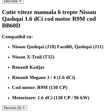
Descriere
1.6
dCi
Cutie viteze manuala 6 trepte Nissan
cod
motor
Qashqai 1.6 dCi cod motor R9M cod
R9M
BB60D
cod
BB60D
Compatibil cu:
Nissan Qashqai (J10) Facelift, Qashqai (J11)
Nissan X-Trail (T32)
Renault Kadjar
Renault Megane 3 / 4 (1.6 dCi)
Cod motor:
R9M (130 CP)
Motorizare:
1.6 dCi (130 CP / 96 kW)
Recenzii (0)