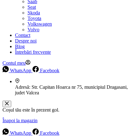
Saab
Seat
Skoda
Toyota
Volkswagen
Volvo
Contact
Despre noi
Blog
Întrebări frecvente
Contul meu
WhatsApp
Facebook
Adresă:
Str. Capitan Hoarca nr 75, municipiul Dragasani,
judet Valcea
Coșul tău este în prezent gol.
Înapoi la magazin
WhatsApp
Facebook