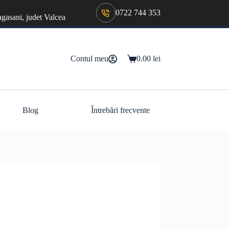
0722 744 353
agasani, judet Valcea
Contul meu
0.00
lei
Coș
de
cumpărături
Blog
Întrebări frecvente