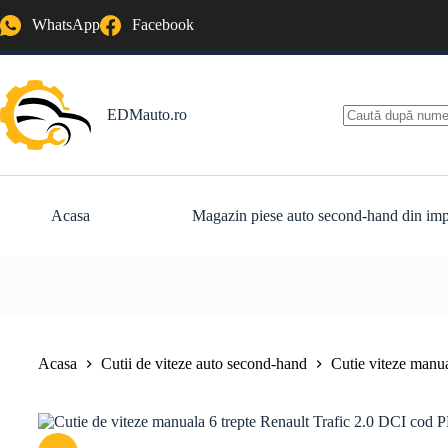
Sari
WhatsApp
Facebook
la
conținut
EDMauto.ro
Niciun
rezultat
Acasa
Magazin piese auto second-hand din imp
Acasa
Cutii de viteze auto second-hand
Cutie viteze manu