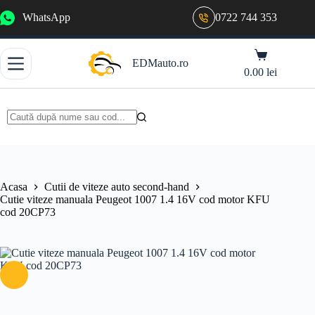
Sari
WhatsApp
0722 744 353
la
conținut
Coș
EDMauto.ro
de
0.00
lei
cumpărături
Niciun
rezultat
Acasa
Cutii de viteze auto second-hand
Cutie viteze manuala Peugeot 1007 1.4 16V cod motor KFU
cod 20CP73