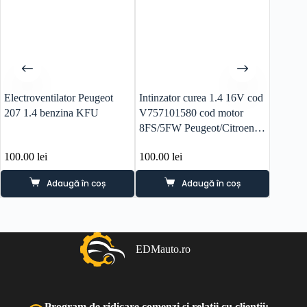
Electroventilator Peugeot
Intinzator curea 1.4 16V cod
Comand
207 1.4 benzina KFU
V757101580 cod motor
8FS/5FW Peugeot/Citroen
DS
100.00
lei
100.00
lei
80.00
l
Adaugă în coș
Adaugă în coș
EDMauto.ro
Program de ridicare comenzi și relații cu clienții: