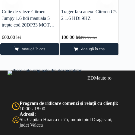
Cutie de viteze Citroen
Trager fara anexe Citroen C5
Trager 
Jumpy 1.6 hdi manuala 5
2 1.6 HDi 9HZ
1 2.2 
trepte cod 20DP33 MOTOR
9HU
600.00
lei
100.00
lei
100.0
200.00
lei
Prețul
Prețul
inițial
curent
Adaugă în coș
Adaugă în coș
a
este:
fost:
100.00 lei.
200.00 lei.
EDMauto.ro
Program de ridicare comenzi și relații cu clienții:
10:00 - 18:00
Adresă:
Str. Capitan Hoarca nr 75, municipiul Dragasani,
judet Valcea