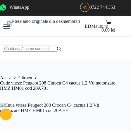
Sari
WhatsApp
0722 744 353
la
conținut
Coș
EDMauto.ro
de
0.00
lei
cumpărături
Niciun
rezultat
Acasa
Citroen
Cutie viteze Peugeot 208 Citroen C4 cactus 1.2 Vti motorizare
HMZ HM01 cod 20A701