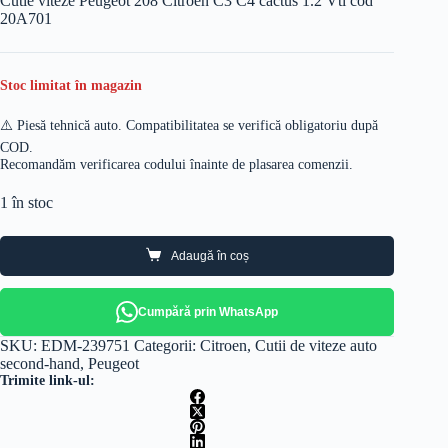
Cutie viteze Peugeot 208 Citroen C3 C4 cactus 1.2 Vti cod
20A701
Stoc limitat în magazin
⚠️ Piesă tehnică auto. Compatibilitatea se verifică obligatoriu după
COD.
Recomandăm verificarea codului înainte de plasarea comenzii.
1 în stoc
Adaugă în coș
Cumpără prin WhatsApp
SKU:
EDM-239751
Categorii:
Citroen
,
Cutii de viteze auto
second-hand
,
Peugeot
Trimite link-ul: