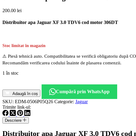
200.00
lei
Distribuitor apa Jaguar XF 3.0 TDV6 cod motor 306DT
Stoc limitat în magazin
⚠️ Piesă tehnică auto. Compatibilitatea se verifică obligatoriu după C
Recomandăm verificarea codului înainte de plasarea comenzii.
1 în stoc
Cantitate
Distribuitor
Cumpără prin WhatsApp
apa
Adaugă în coș
Jaguar
SKU:
EDM-0506P05Q26
Categorie:
Jaguar
XF
Trimite link-ul:
3.0
TDV6
Descriere
cod
motor
Distribuitor apa Jaguar XF 3.0 TDV6 cod
306DT