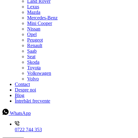
Land Rover
Lexus
Mazda
Mercedes-Benz
Mini Cooper
Nissan
Opel
Peugeot
Renault
Saab
Seat
Skoda
Toyota
Volkswagen
Volvo
Contact
Despre noi
Blog
Întrebări frecvente
WhatsApp
0722 744 353