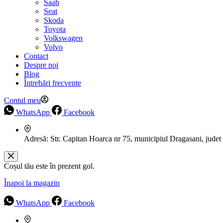
Saab
Seat
Skoda
Toyota
Volkswagen
Volvo
Contact
Despre noi
Blog
Întrebări frecvente
Contul meu
WhatsApp
Facebook
Adresă:
Str. Capitan Hoarca nr 75, municipiul Dragasani, judet
Coșul tău este în prezent gol.
Înapoi la magazin
WhatsApp
Facebook