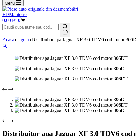
Menu
EDMauto.ro
Coș
0.00
lei
0
de
cumpărături
Niciun
Acasa
Jaguar
Distribuitor apa Jaguar XF 3.0 TDV6 cod motor 306
rezultat
🔍
Distribuitor apa Jaguar XF 3.0 TDV6 cod