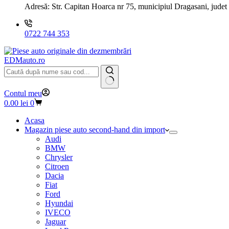
Adresă:
Str. Capitan Hoarca nr 75, municipiul Dragasani, judet
0722 744 353
EDMauto.ro
Niciun
Contul meu
rezultat
Coș
0.00
lei
0
de
cumpărături
Acasa
Magazin piese auto second-hand din import
Audi
BMW
Chrysler
Citroen
Dacia
Fiat
Ford
Hyundai
IVECO
Jaguar