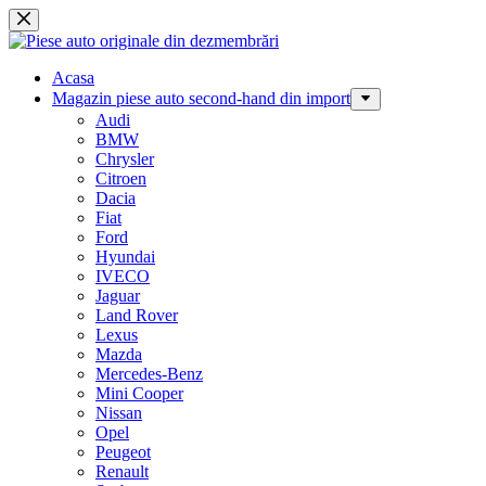
Sari
la
conținut
Acasa
Magazin piese auto second-hand din import
Audi
BMW
Chrysler
Citroen
Dacia
Fiat
Ford
Hyundai
IVECO
Jaguar
Land Rover
Lexus
Mazda
Mercedes-Benz
Mini Cooper
Nissan
Opel
Peugeot
Renault