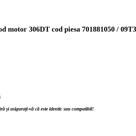
od motor 306DT cod piesa 701881050 / 09T
8
 și asigurați-vă că este identic sau compatibil!