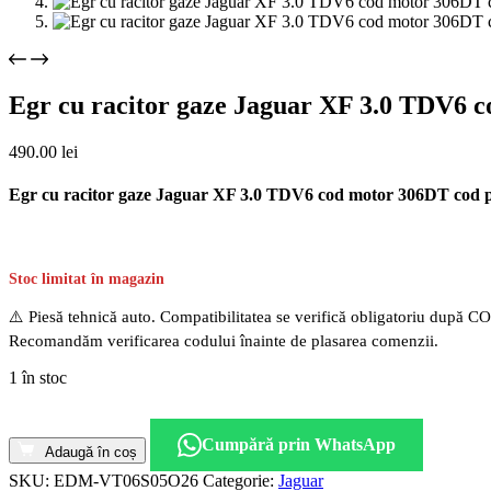
Egr cu racitor gaze Jaguar XF 3.0 TDV6 
490.00
lei
Egr cu racitor gaze Jaguar XF 3.0 TDV6 cod motor 306DT cod 
Stoc limitat în magazin
⚠️ Piesă tehnică auto. Compatibilitatea se verifică obligatoriu după C
Recomandăm verificarea codului înainte de plasarea comenzii.
1 în stoc
Cantitate
Egr
Cumpără prin WhatsApp
cu
Adaugă în coș
racitor
SKU:
EDM-VT06S05O26
Categorie:
Jaguar