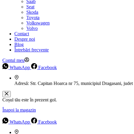
Saab
Seat
Skoda
Toyota
Volkswagen
Volvo
Contact
Despre noi
Blog
Întrebări frecvente
Contul meu
WhatsApp
Facebook
Adresă:
Str. Capitan Hoarca nr 75, municipiul Dragasani, judet
Coșul tău este în prezent gol.
Înapoi la magazin
WhatsApp
Facebook