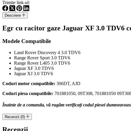
gaze
Trimite link-ul:
Jaguar
XF
Descriere
3.0
TDV6
Egr cu racitor gaze Jaguar XF 3.0 TDV6 c
cod
motor
306DT
Modele Compatibile
cod
piesa
Land Rover Discovery 4 3.0 TDV6
701881050
Range Rover Sport 3.0 TDV6
Range Rover L405 3.0 TDV6
Jaguar XF 3.0 TDV6
Jaguar XJ 3.0 TDV6
Coduri motor compatibile:
306DT, AJD
Coduri piesa compatibile:
701881050, 09T308, 701881050 09T30
Înainte de a comanda, vă rugăm verificați codul piesei dumneavoastră
Recenzii (0)
Recenzii