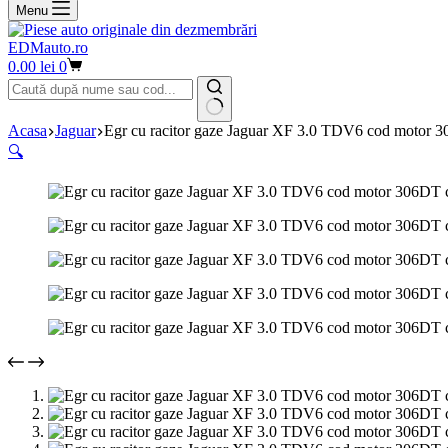
Menu
EDMauto.ro
Coș
0.00
lei
0
de
cumpărături
Niciun
Acasa
Jaguar
Egr cu racitor gaze Jaguar XF 3.0 TDV6 cod motor 
rezultat
🔍