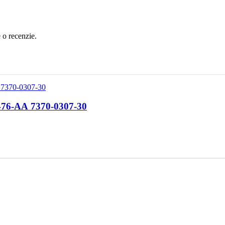
e o recenzie.
Panou sigurante Jaguar XF an 2010 cod BX23-14B476-AA 7370-0307-30