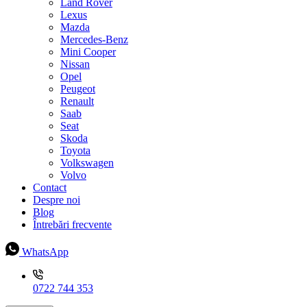
Land Rover
Lexus
Mazda
Mercedes-Benz
Mini Cooper
Nissan
Opel
Peugeot
Renault
Saab
Seat
Skoda
Toyota
Volkswagen
Volvo
Contact
Despre noi
Blog
Întrebări frecvente
WhatsApp
0722 744 353