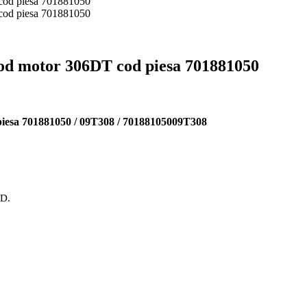
cod motor 306DT cod piesa 701881050
piesa 701881050 / 09T308 / 70188105009T308
OD.