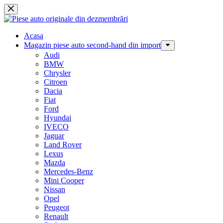
Sari
la
conținut
Acasa
Magazin piese auto second-hand din import
Audi
BMW
Chrysler
Citroen
Dacia
Fiat
Ford
Hyundai
IVECO
Jaguar
Land Rover
Lexus
Mazda
Mercedes-Benz
Mini Cooper
Nissan
Opel
Peugeot
Renault