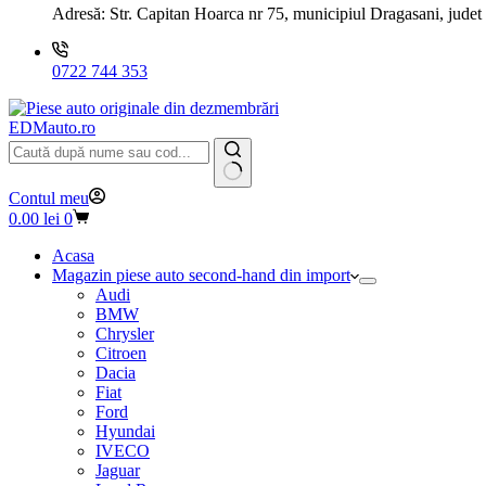
Adresă:
Str. Capitan Hoarca nr 75, municipiul Dragasani, judet
0722 744 353
EDMauto.ro
Niciun
Contul meu
rezultat
Coș
0.00
lei
0
de
cumpărături
Acasa
Magazin piese auto second-hand din import
Audi
BMW
Chrysler
Citroen
Dacia
Fiat
Ford
Hyundai
IVECO
Jaguar