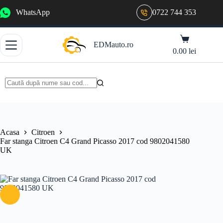
Sari
WhatsApp
0722 744 353
la
conținut
Coș
EDMauto.ro
de
0.00
lei
cumpărături
Niciun
rezultat
Acasa
Citroen
Far stanga Citroen C4 Grand Picasso 2017 cod 9802041580
UK