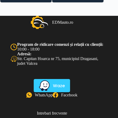
fost:
100.00 lei.
200.00 lei.
EDMauto.ro
Program de ridicare comenzi și relații cu clienții:
10:00 - 18:00
Adresă:
Str. Capitan Hoarca nr 75, municipiul Dragasani,
judet Valcea
Waze
WhatsApp
Facebook
Intrebari frecvente