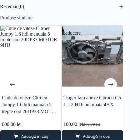
Recenzii (0)
Produse similare
Reducere
Cutie de viteze Citroen
Trager fara anexe Citroen C5
Bobina
Jumpy 1.6 hdi manuala 5
1 2.2 HDi automata 4HX
1.4 be
trepte cod 20DP33 MOTOR
9HU
600.00
lei
100.00
lei
100.0
200.00
lei
Prețul
Prețul
inițial
curent
Adaugă în coș
Adaugă în coș
a
este: