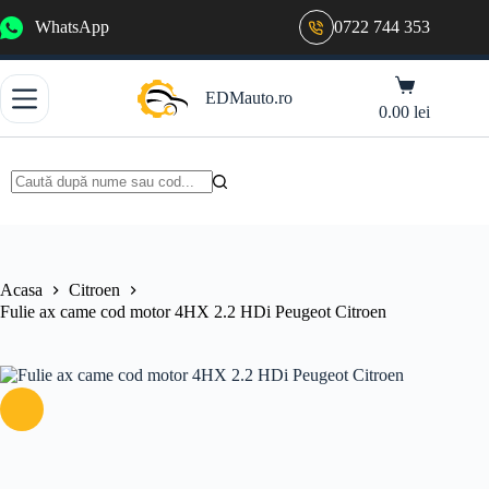
Sari
WhatsApp
0722 744 353
la
conținut
Coș
EDMauto.ro
de
0.00
lei
cumpărături
Niciun
rezultat
Acasa
Citroen
Fulie ax came cod motor 4HX 2.2 HDi Peugeot Citroen