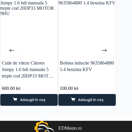
Cutie de viteze Citroen
Bobina inductie 9635864880
Modul 
Jumpy 1.6 hdi manuala 5
1.4 benzina KFV
6680L
trepte cod 20DP33 MOTOR
9HU
600.00
lei
100.00
lei
50.00
l
Adaugă în coș
Adaugă în coș
EDMauto.ro