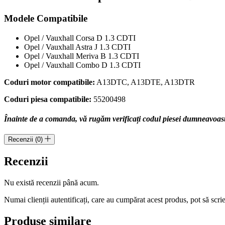
A13DTC
cod
Modele Compatibile
piesa
55200498
Opel / Vauxhall Corsa D 1.3 CDTI
Opel / Vauxhall Astra J 1.3 CDTI
Opel / Vauxhall Meriva B 1.3 CDTI
Opel / Vauxhall Combo D 1.3 CDTI
Coduri motor compatibile:
A13DTC, A13DTE, A13DTR
Coduri piesa compatibile:
55200498
Înainte de a comanda, vă rugăm verificați codul piesei dumneavoastră
Recenzii (0)
Recenzii
Nu există recenzii până acum.
Numai clienții autentificați, care au cumpărat acest produs, pot să scri
Produse similare