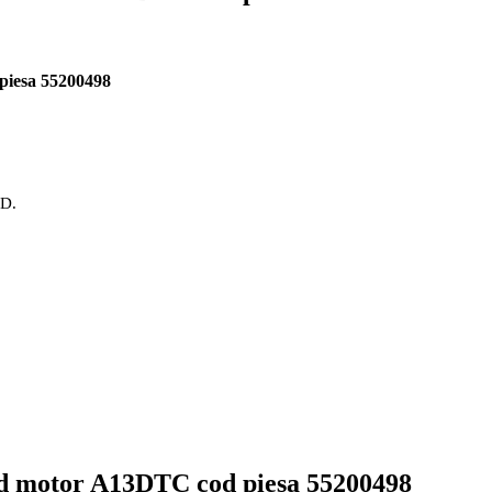
piesa 55200498
OD.
od motor A13DTC cod piesa 55200498