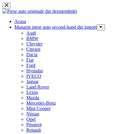
Sari
la
conținut
Acasa
Magazin piese auto second-hand din import
Audi
BMW
Chrysler
Citroen
Dacia
Fiat
Ford
Hyundai
IVECO
Jaguar
Land Rover
Lexus
Mazda
Mercedes-Benz
Mini Cooper
Nissan
Opel
Peugeot
Renault