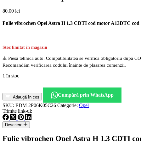
80.00
lei
Fulie vibrochen Opel Astra H 1.3 CDTI cod motor A13DTC cod 
Stoc limitat în magazin
⚠️ Piesă tehnică auto. Compatibilitatea se verifică obligatoriu după C
Recomandăm verificarea codului înainte de plasarea comenzii.
1 în stoc
Cantitate
Fulie
Cumpără prin WhatsApp
vibrochen
Adaugă în coș
Opel
SKU:
EDM-2P06K05C26
Categorie:
Opel
Astra
Trimite link-ul:
H
1.3
Descriere
CDTI
cod
Fulie vibrochen Opel Astra H 1.3 CDTI c
motor