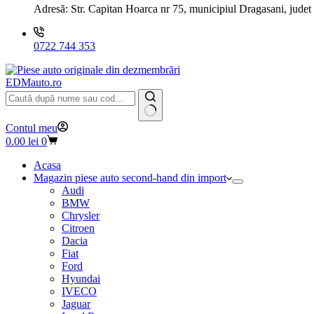
Adresă:
Str. Capitan Hoarca nr 75, municipiul Dragasani, judet
0722 744 353
EDMauto.ro
Niciun
Contul meu
rezultat
Coș
0.00
lei
0
de
cumpărături
Acasa
Magazin piese auto second-hand din import
Audi
BMW
Chrysler
Citroen
Dacia
Fiat
Ford
Hyundai
IVECO
Jaguar