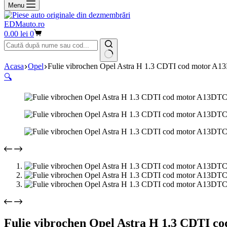
Menu
EDMauto.ro
Coș
0.00
lei
0
de
cumpărături
Niciun
Acasa
Opel
Fulie vibrochen Opel Astra H 1.3 CDTI cod motor A1
rezultat
🔍
Fulie vibrochen Opel Astra H 1.3 CDTI c