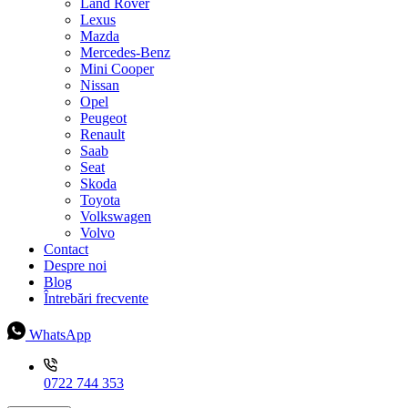
Land Rover
Lexus
Mazda
Mercedes-Benz
Mini Cooper
Nissan
Opel
Peugeot
Renault
Saab
Seat
Skoda
Toyota
Volkswagen
Volvo
Contact
Despre noi
Blog
Întrebări frecvente
WhatsApp
0722 744 353