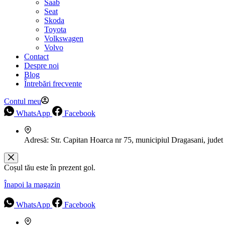
Saab
Seat
Skoda
Toyota
Volkswagen
Volvo
Contact
Despre noi
Blog
Întrebări frecvente
Contul meu
WhatsApp
Facebook
Adresă:
Str. Capitan Hoarca nr 75, municipiul Dragasani, judet
Coșul tău este în prezent gol.
Înapoi la magazin
WhatsApp
Facebook