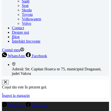
Saab
Seat
Skoda
Toyota
Volkswagen
Volvo
Contact
Despre noi
Blog
Întrebări frecvente
Contul meu
WhatsApp
Facebook
Adresă:
Str. Capitan Hoarca nr 75, municipiul Dragasani,
judet Valcea
Coșul tău este în prezent gol.
Înapoi la magazin
WhatsApp
Facebook