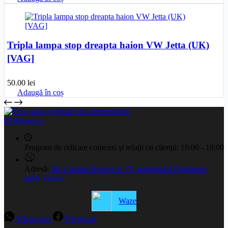
Tripla lampa stop dreapta haion VW Jetta (UK)
[VAG]
50.00
lei
Adaugă în coș
EDMauto.ro
Program de ridicare comenzi și relații cu clienții:
10:00 - 18:00
Adresă:
Str. Capitan Hoarca nr 75, municipiul Dragasani,
judet Valcea
Waze
WhatsApp
Facebook