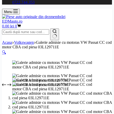
0722 744 353
Menu
EDMauto.ro
Coș
0.00
lei
0
de
cumpărături
Niciun
Acasa
Volkswagen
Galerie admisie cu motoras VW Passat CC cod
rezultat
motor CBA cod piesa 03L129711E
🔍