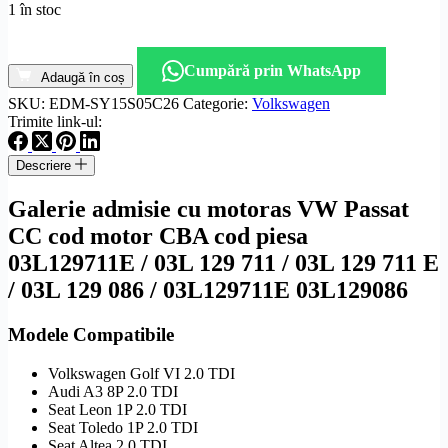
1 în stoc
Cantitate
Galerie
Cumpără prin WhatsApp
admisie
Adaugă în coș
cu
SKU:
EDM-SY15S05C26
Categorie:
Volkswagen
motoras
Trimite link-ul:
VW
Passat
Descriere
CC
cod
Galerie admisie cu motoras VW Passat
motor
CBA
CC cod motor CBA cod piesa
cod
03L129711E / 03L 129 711 / 03L 129 711 E
piesa
03L129711E
/ 03L 129 086 / 03L129711E 03L129086
Modele Compatibile
Volkswagen Golf VI 2.0 TDI
Audi A3 8P 2.0 TDI
Seat Leon 1P 2.0 TDI
Seat Toledo 1P 2.0 TDI
Seat Altea 2.0 TDI