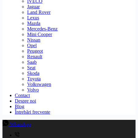
IVECO
Jaguar
Land Rover
Lexus
Mazda
Mercedes-Benz
Mini Cooper
Nissan
Opel
Peugeot
Renault
Saab
Seat
Skoda
Toyota
Volkswagen
Volvo
Contact
Despre noi
Blog
Întrebări frecvente
WhatsApp