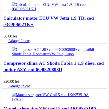
fost:
190.00 lei.
200.00 lei.
Calculator motor ECU VW Jetta 1.9 TDi cod
03G906021KH
50.00
lei
Adaugă în coș
Compresor clima AC Skoda Fabia 1 1.9 diesel cod
motor ASY cod 6Q0820808D
320.00
lei
Adaugă în coș
Maneta stergator VW Golf 5 cod 1K0953519A