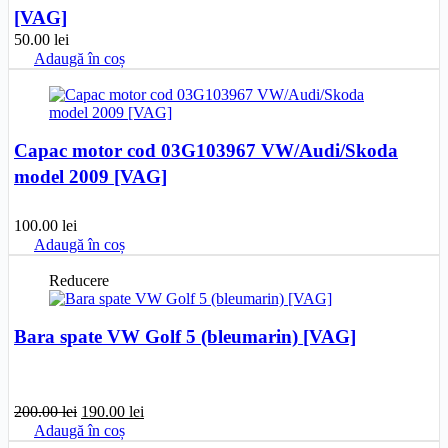
[VAG]
50.00
lei
Adaugă în coș
Capac motor cod 03G103967 VW/Audi/Skoda
model 2009 [VAG]
100.00
lei
Adaugă în coș
Reducere
Bara spate VW Golf 5 (bleumarin) [VAG]
Prețul
Prețul
200.00
lei
190.00
lei
inițial
curent
Adaugă în coș
a
este: