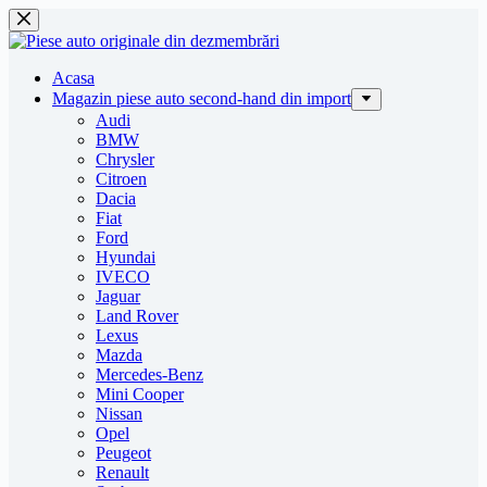
Sari
la
conținut
Acasa
Magazin piese auto second-hand din import
Audi
BMW
Chrysler
Citroen
Dacia
Fiat
Ford
Hyundai
IVECO
Jaguar
Land Rover
Lexus
Mazda
Mercedes-Benz
Mini Cooper
Nissan
Opel
Peugeot
Renault