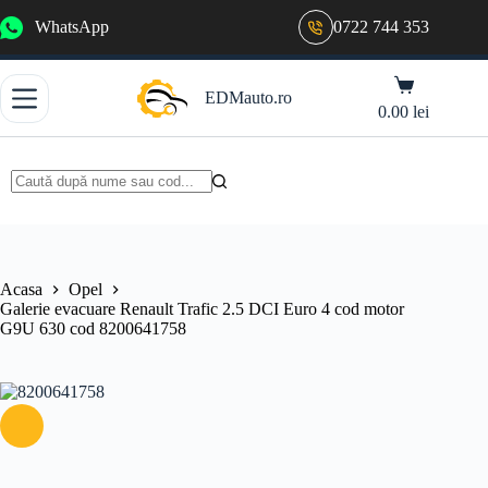
Sari
WhatsApp
0722 744 353
la
conținut
Coș
EDMauto.ro
de
0.00
lei
cumpărături
Niciun
rezultat
Acasa
Opel
Galerie evacuare Renault Trafic 2.5 DCI Euro 4 cod motor
G9U 630 cod 8200641758