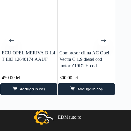
ECU OPEL MERIVA B 1.4
Compresor clima AC Opel
Capota
T E83 12640174 AAUF
Vectra C 1.9 diesel cod
2005 cu
motor Z19DTH cod
13191996
450.00
lei
300.00
lei
250.0
Adaugă în coș
Adaugă în coș
EDMauto.ro