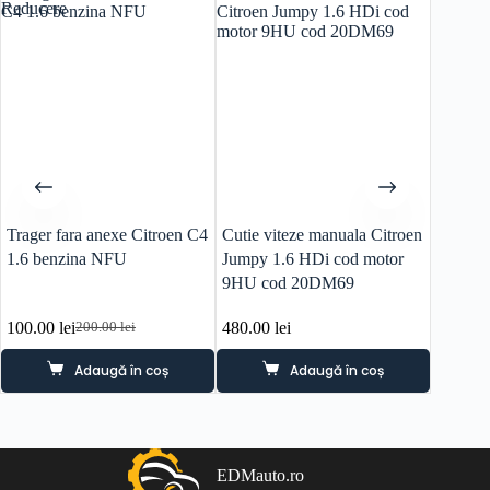
Reducere
Trager fara anexe Citroen C4
Cutie viteze manuala Citroen
Bobina
1.6 benzina NFU
Jumpy 1.6 HDi cod motor
1.4 be
9HU cod 20DM69
100.00
lei
480.00
lei
100.0
200.00
lei
Prețul
Prețul
inițial
curent
Adaugă în coș
Adaugă în coș
a
este:
fost:
100.00 lei.
200.00 lei.
EDMauto.ro