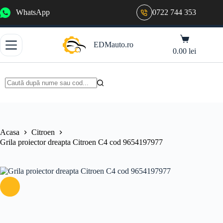
Sari
WhatsApp
0722 744 353
la
conținut
Coș
EDMauto.ro
de
0.00
lei
cumpărături
Niciun
rezultat
Acasa
Citroen
Grila proiector dreapta Citroen C4 cod 9654197977