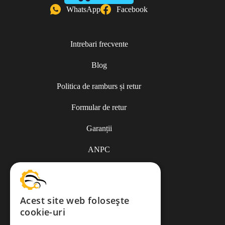
WhatsApp
Facebook
Intrebari frecvente
Blog
Politica de ramburs și retur
Formular de retur
Garanții
ANPC
Termeni și condiții
Acest site web folosește
cookie-uri
Politica de Cookies