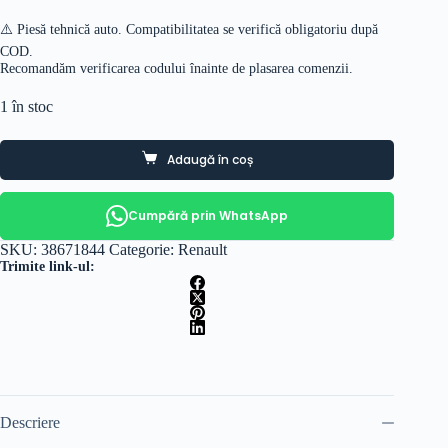
700.00 lei.
⚠️ Piesă tehnică auto. Compatibilitatea se verifică obligatoriu după
COD.
Recomandăm verificarea codului înainte de plasarea comenzii.
1 în stoc
Adaugă în coș
Cumpără prin WhatsApp
SKU:
38671844
Categorie:
Renault
Trimite link-ul:
Descriere