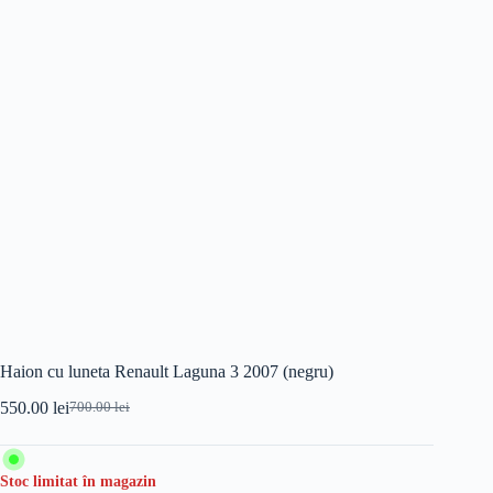
Haion cu luneta Renault Laguna 3 2007 (negru)
550.00
lei
700.00
lei
Prețul
Prețul
inițial
curent
a
este:
fost:
550.00 lei.
Stoc limitat în magazin