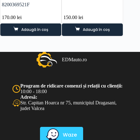
8200369521F
Renaul
170.00
lei
150.00
lei
90.00
l
Adaugă în coș
Adaugă în coș
EDMauto.ro
Program de ridicare comenzi și relații cu clienții:
10:00 - 18:00
Adresă:
Str. Capitan Hoarca nr 75, municipiul Dragasani,
judet Valcea
Waze