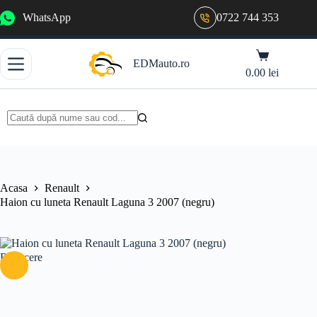
Sari
WhatsApp
0722 744 353
la
conținut
Coș
EDMauto.ro
de
0.00
lei
cumpărături
Niciun
rezultat
Acasa
Renault
Haion cu luneta Renault Laguna 3 2007 (negru)
Reducere