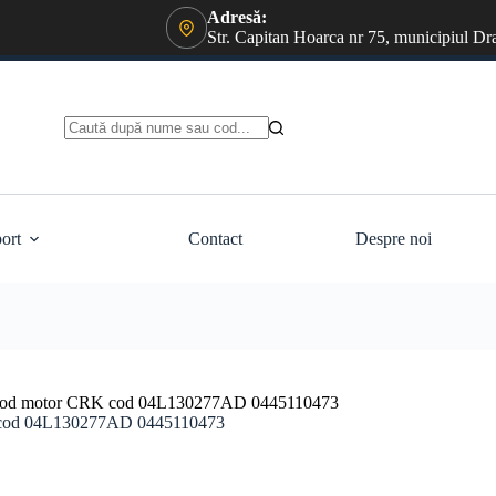
Adresă:
Str. Capitan Hoarca nr 75, municipiul Dr
Niciun
rezultat
ort
Contact
Despre noi
Cp cod motor CRK cod 04L130277AD 0445110473