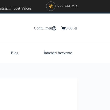
0722 744 353
agasani, judet Valcea
Contul meu
0.00
lei
Coș
de
cumpărături
Blog
Întrebări frecvente