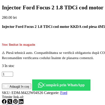
Injector Ford Focus 2 1.8 TDCi cod mot
280.00
lei
Injector Ford Focus 2 1.8 TDCi cod motor KKDA cod piesa 
Stoc limitat în magazin
⚠️ Piesă tehnică auto. Compatibilitatea se verifică obligatoriu după C
Recomandăm verificarea codului înainte de plasarea comenzii.
3 în stoc
Cantitate
Injector
Ford
Cumpără prin WhatsApp
Focus
Adaugă în coș
2
SKU:
EDM-M422W04S26
Categorie:
Ford
1.8
Trimite link-ul:
TDCi
cod