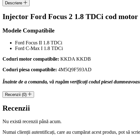
motor
Descriere
KKDA
cod
Injector Ford Focus 2 1.8 TDCi cod mo
piesa
4M5Q-
Modele Compatibile
9F593-
AD
Ford Focus II 1.8 TDCi
Ford C-Max I 1.8 TDCi
Coduri motor compatibile:
KKDA KKDB
Coduri piesa compatibile:
4M5Q9F593AD
Înainte de a comanda, vă rugăm verificați codul piesei dumneavoastră
Recenzii (0)
Recenzii
Nu există recenzii până acum.
Numai clienții autentificați, care au cumpărat acest produs, pot să scri