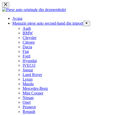
Sari
la
conținut
Acasa
Magazin piese auto second-hand din import
Audi
BMW
Chrysler
Citroen
Dacia
Fiat
Ford
Hyundai
IVECO
Jaguar
Land Rover
Lexus
Mazda
Mercedes-Benz
Mini Cooper
Nissan
Opel
Peugeot
Renault