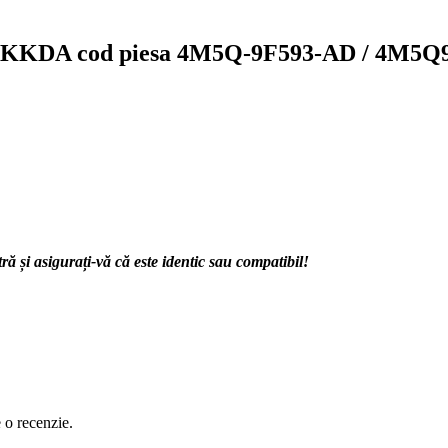
tor KKDA cod piesa 4M5Q-9F593-AD / 4M5
 și asigurați-vă că este identic sau compatibil!
e o recenzie.