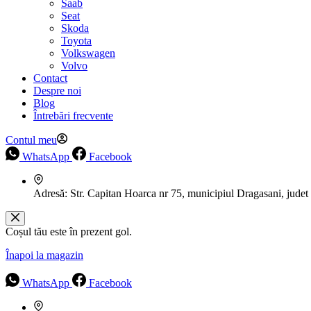
Saab
Seat
Skoda
Toyota
Volkswagen
Volvo
Contact
Despre noi
Blog
Întrebări frecvente
Contul meu
WhatsApp
Facebook
Adresă:
Str. Capitan Hoarca nr 75, municipiul Dragasani, judet
Coșul tău este în prezent gol.
Înapoi la magazin
WhatsApp
Facebook