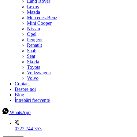
Land Rover
Lexus
Mazda
Mercedes-Benz
Mini Cooper
Nissan
Opel
Peugeot
Renault
Saab
Seat
Skoda
Toyota
Volkswagen
Volvo
Contact
Despre noi
Blog
Întrebări frecvente
WhatsApp
0722 744 353