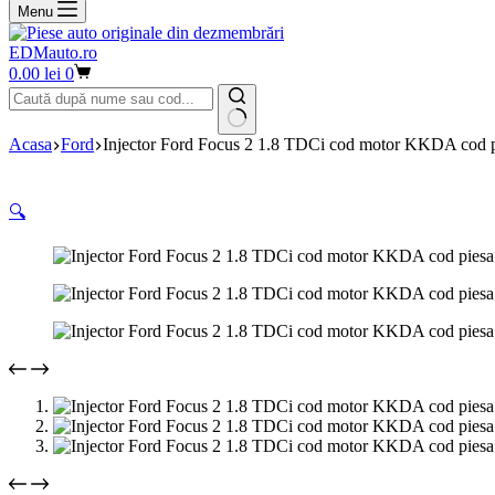
Menu
EDMauto.ro
Coș
0.00
lei
0
de
cumpărături
Niciun
Acasa
Ford
Injector Ford Focus 2 1.8 TDCi cod motor KKDA co
rezultat
🔍