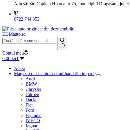
Adresă:
Str. Capitan Hoarca nr 75, municipiul Dragasani, judet
0722 744 353
EDMauto.ro
Niciun
Contul meu
rezultat
Coș
0.00
lei
0
de
cumpărături
Acasa
Magazin piese auto second-hand din import
Audi
BMW
Chrysler
Citroen
Dacia
Fiat
Ford
Hyundai
IVECO
Jaguar