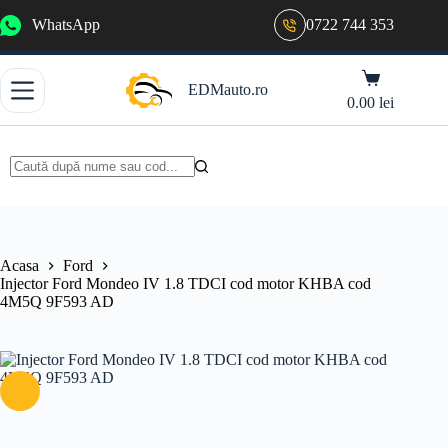
Sari
WhatsApp
0722 744 353
la
conținut
Coș
EDMauto.ro
de
0.00
lei
cumpărături
Niciun
rezultat
Acasa
Ford
Injector Ford Mondeo IV 1.8 TDCI cod motor KHBA cod
4M5Q 9F593 AD