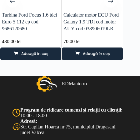
Turbina Ford Focus 1.6 tdci
Calculator motor ECU Ford
Calcul
Euro 5 112 cp cod
Galaxy 1.9 TDi cod motor
Focus 
9686120680
AUY cod 038906019LR
12A65
480.00
lei
70.00
lei
170.0
Adaugă în coș
Adaugă în coș
EDMauto.ro
Program de ridicare comenzi și relații cu clienții:
10:00 - 18:00
Adresă:
Str. Capitan Hoarca nr 75, municipiul Dragasani,
judet Valcea