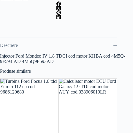
KHBA
cod
4M5Q
9F593
AD
Descriere
Injector Ford Mondeo IV 1.8 TDCI cod motor KHBA cod 4M5Q-
9F593-AD 4M5Q9F593AD
Produse similare