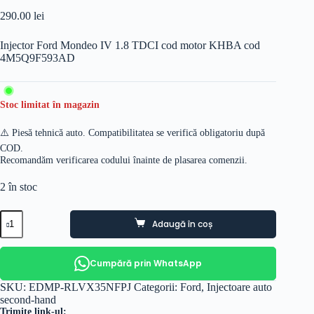
290.00
lei
Injector Ford Mondeo IV 1.8 TDCI cod motor KHBA cod
4M5Q9F593AD
Stoc limitat în magazin
⚠️ Piesă tehnică auto. Compatibilitatea se verifică obligatoriu după
COD.
Recomandăm verificarea codului înainte de plasarea comenzii.
2 în stoc
Cantitate
Adaugă în coș
Injector
Ford
Mondeo
IV
Cumpără prin WhatsApp
1.8
TDCI
SKU:
EDMP-RLVX35NFPJ
Categorii:
Ford
,
Injectoare auto
cod
second-hand
motor
Trimite link-ul: