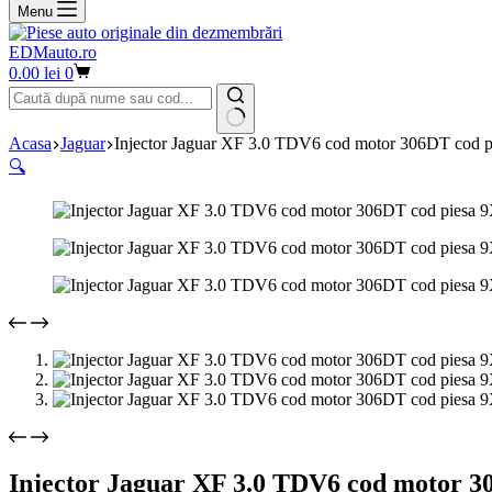
Menu
EDMauto.ro
Coș
0.00
lei
0
de
cumpărături
Niciun
Acasa
Jaguar
Injector Jaguar XF 3.0 TDV6 cod motor 306DT cod
rezultat
🔍
Injector Jaguar XF 3.0 TDV6 cod motor 