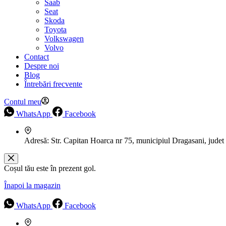
Saab
Seat
Skoda
Toyota
Volkswagen
Volvo
Contact
Despre noi
Blog
Întrebări frecvente
Contul meu
WhatsApp
Facebook
Adresă:
Str. Capitan Hoarca nr 75, municipiul Dragasani, judet
Coșul tău este în prezent gol.
Înapoi la magazin
WhatsApp
Facebook