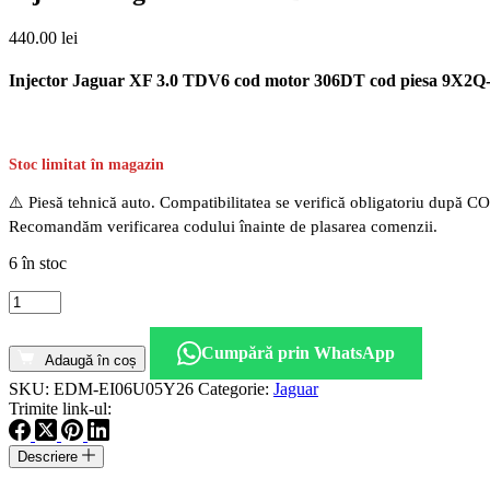
440.00
lei
Injector Jaguar XF 3.0 TDV6 cod motor 306DT cod piesa 9X2
Stoc limitat în magazin
⚠️ Piesă tehnică auto. Compatibilitatea se verifică obligatoriu după C
Recomandăm verificarea codului înainte de plasarea comenzii.
6 în stoc
Cantitate
Injector
Jaguar
Cumpără prin WhatsApp
XF
Adaugă în coș
3.0
SKU:
EDM-EI06U05Y26
Categorie:
Jaguar
TDV6
Trimite link-ul:
cod
motor
306DT
Descriere
cod