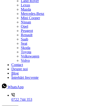
Land Rover
Lexus
Mazda
Mercedes-Benz
Mini Cooper
Nissan
Opel
Peugeot
Renault
Saab
Seat
Skoda
Toyota
Volkswagen
Volvo
Contact
Despre noi
Blog
Întrebări frecvente
WhatsApp
0722 744 353