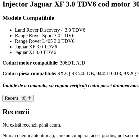
piesa
Injector Jaguar XF 3.0 TDV6 cod motor 
9X2Q-
9K546-
Modele Compatibile
DB
Land Rover Discovery 4 3.0 TDV6
Range Rover Sport 3.0 TDV6
Range Rover L405 3.0 TDV6
Jaguar XF 3.0 TDV6
Jaguar XJ 3.0 TDV6
Coduri motor compatibile:
306DT, AJD
Coduri piesa compatibile:
9X2Q-9K546-DB, 0445116013, 9X2Q-
Înainte de a comanda, vă rugăm verificați codul piesei dumneavoastră
Recenzii (0)
Recenzii
Nu există recenzii până acum.
Numai clienții autentificați, care au cumpărat acest produs, pot să scri