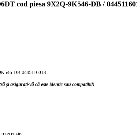
306DT cod piesa 9X2Q-9K546-DB / 0445116
9K546-DB 0445116013
 și asigurați-vă că este identic sau compatibil!
e o recenzie.