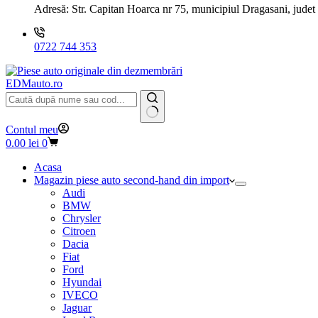
Adresă:
Str. Capitan Hoarca nr 75, municipiul Dragasani, judet
0722 744 353
EDMauto.ro
Niciun
Contul meu
rezultat
Coș
0.00
lei
0
de
cumpărături
Acasa
Magazin piese auto second-hand din import
Audi
BMW
Chrysler
Citroen
Dacia
Fiat
Ford
Hyundai
IVECO
Jaguar