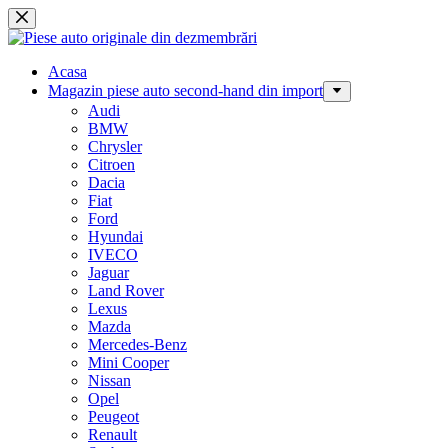
Sari
la
conținut
Acasa
Magazin piese auto second-hand din import
Audi
BMW
Chrysler
Citroen
Dacia
Fiat
Ford
Hyundai
IVECO
Jaguar
Land Rover
Lexus
Mazda
Mercedes-Benz
Mini Cooper
Nissan
Opel
Peugeot
Renault