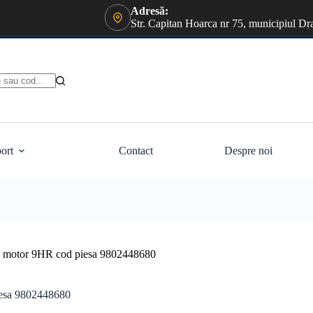
Adresă:
Str. Capitan Hoarca nr 75, municipiul Dr
ort
Contact
Despre noi
d motor 9HR cod piesa 9802448680