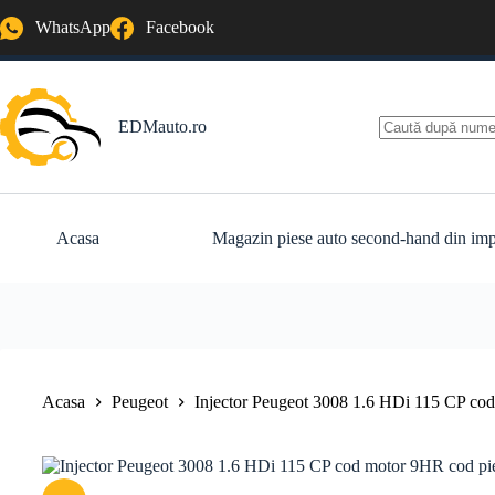
Sari
WhatsApp
Facebook
la
conținut
EDMauto.ro
Niciun
rezultat
Acasa
Magazin piese auto second-hand din imp
Acasa
Peugeot
Injector Peugeot 3008 1.6 HDi 115 CP co