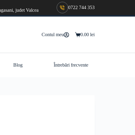
0722 744 353
agasani, judet Valcea
Contul meu
0.00
lei
Coș
de
cumpărături
Blog
Întrebări frecvente