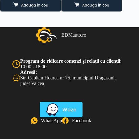
inițial
curent
Adaugă în coș
Adaugă în coș
a
este:
fost:
50.00 lei.
100.00 lei.
EDMauto.ro
Program de ridicare comenzi și relații cu clienții:
10:00 - 18:00
Adresă:
Str. Capitan Hoarca nr 75, municipiul Dragasani,
judet Valcea
Waze
WhatsApp
Facebook