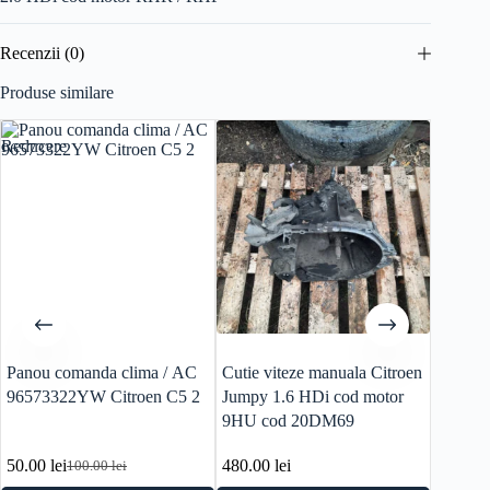
Recenzii (0)
Produse similare
Reducere
Panou comanda clima / AC
Cutie viteze manuala Citroen
Modul 
96573322YW Citroen C5 2
Jumpy 1.6 HDi cod motor
6680L
9HU cod 20DM69
50.00
lei
480.00
lei
50.00
l
100.00
lei
Prețul
Prețul