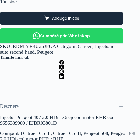
1 în stoc
Adaugă în coș
Cumpără prin WhatsApp
SKU:
EDM-YR3U26JPUA
Categorii:
Citroen
,
Injectoare
auto second-hand
,
Peugeot
Trimite link-ul:
Descriere
Injector Peugeot 407 2.0 HDi 136 cp cod motor RHR cod
9656389980 / EJBR03801D
Compatibil Citroen C5 II , Citroen C5 III, Peugeot 508, Peugeot 308
2.0 HDi cod motor RHR / RHF