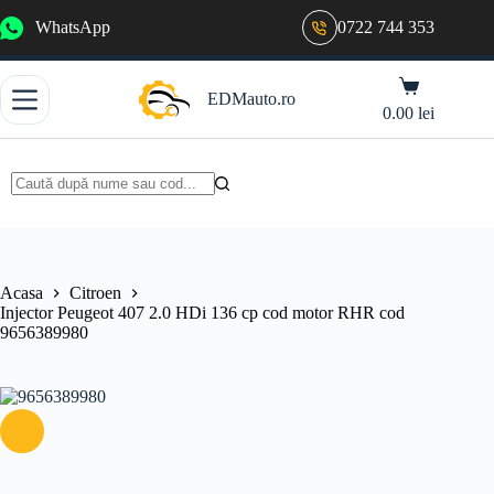
Sari
WhatsApp
0722 744 353
la
conținut
Coș
EDMauto.ro
de
0.00
lei
cumpărături
Niciun
rezultat
Acasa
Citroen
Injector Peugeot 407 2.0 HDi 136 cp cod motor RHR cod
9656389980