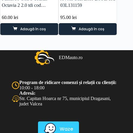
Octavia 2 2.0 tdi cod
03L131159
01010,
03g131521a
60.00
lei
95.00
lei
300.0
Adaugă în coș
Adaugă în coș
EDMauto.ro
Program de ridicare comenzi și relații cu clienții:
10:00 - 18:00
Adresă:
Str. Capitan Hoarca nr 75, municipiul Dragasani,
judet Valcea
Waze