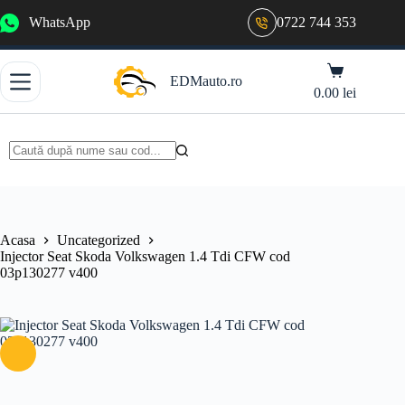
Sari
WhatsApp
0722 744 353
la
conținut
Coș
EDMauto.ro
de
0.00
lei
cumpărături
Niciun
rezultat
Acasa
Uncategorized
Injector Seat Skoda Volkswagen 1.4 Tdi CFW cod
03p130277 v400