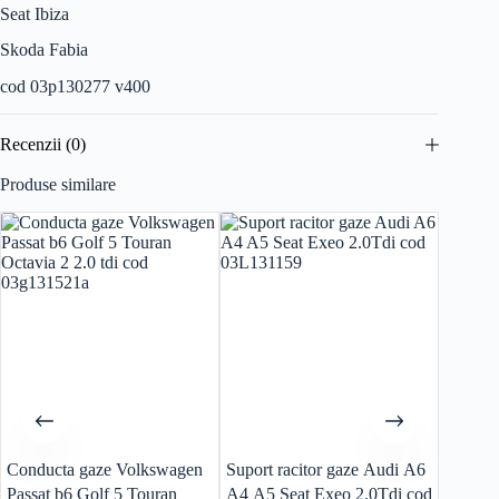
Seat Ibiza
Skoda Fabia
cod 03p130277 v400
Recenzii (0)
Produse similare
Conducta gaze Volkswagen
Suport racitor gaze Audi A6
Airbag
Passat b6 Golf 5 Touran
A4 A5 Seat Exeo 2.0Tdi cod
an 201