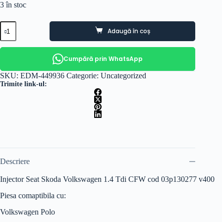
3 în stoc
Cantitate
Adaugă în coș
Injector
Seat
Skoda
Volkswagen
Cumpără prin WhatsApp
1.4
Tdi
SKU:
EDM-449936
Categorie:
Uncategorized
CFW
Trimite link-ul:
cod
03p130277
v400
Descriere
Injector Seat Skoda Volkswagen 1.4 Tdi CFW cod 03p130277 v400
Piesa comaptibila cu:
Volkswagen Polo