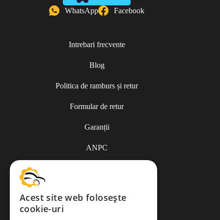
WhatsApp
Facebook
Intrebari frecvente
Blog
Politica de ramburs și retur
Formular de retur
Garanții
ANPC
Termeni și condiții
Acest site web folosește
cookie-uri
Politica de Cookies