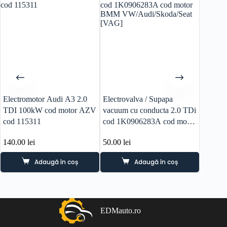
Electromotor Audi A3 2.0
Electrovalva / Supapa
Calcul
TDI 100kW cod motor AZV
vacuum cu conducta 2.0 TDi
A3 2.0
cod 115311
cod 1K0906283A cod motor
CFGB 
BMM VW/Audi/Skoda/Seat
140.00
lei
50.00
lei
850.0
[VAG]
Adaugă în coș
Adaugă în coș
EDMauto.ro