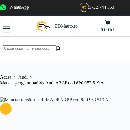
Sari
WhatsApp
0722 744 353
la
conținut
Coș
EDMauto.ro
de
0.00
lei
cumpărături
Niciun
rezultat
Acasa
Audi
Maneta ștergător parbriz Audi A3 8P cod 8P0 953 519 A