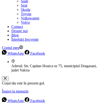
Saab
Seat
Skoda
Toyota
Volkswagen
Volvo
Contact
Despre noi
Blog
Întrebări frecvente
Contul meu
WhatsApp
Facebook
Adresă:
Str. Capitan Hoarca nr 75, municipiul Dragasani,
judet Valcea
Coșul tău este în prezent gol.
Înapoi la magazin
WhatsApp
Facebook