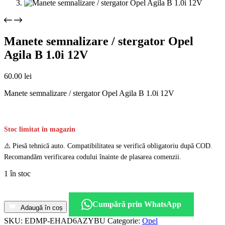
Manete semnalizare / stergator Opel
Agila B 1.0i 12V
60.00
lei
Manete semnalizare / stergator Opel Agila B 1.0i 12V
Stoc limitat în magazin
⚠️ Piesă tehnică auto. Compatibilitatea se verifică obligatoriu după COD.
Recomandăm verificarea codului înainte de plasarea comenzii.
1 în stoc
Cantitate
Manete
Cumpără prin WhatsApp
semnalizare
Adaugă în coș
/
SKU:
EDMP-EHAD6AZYBU
Categorie:
Opel