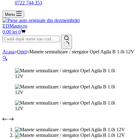
0722 744 353
Menu
EDMauto.ro
Coș
0.00
lei
0
de
cumpărături
Niciun
Acasa
Opel
Manete semnalizare / stergator Opel Agila B 1.0i 12V
rezultat
🔍