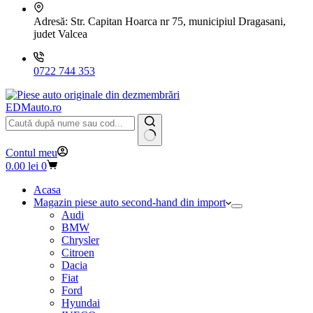
Adresă:
Str. Capitan Hoarca nr 75, municipiul Dragasani,
judet Valcea
0722 744 353
EDMauto.ro
Niciun
Contul meu
rezultat
Coș
0.00
lei
0
de
cumpărături
Acasa
Magazin piese auto second-hand din import
Audi
BMW
Chrysler
Citroen
Dacia
Fiat
Ford
Hyundai