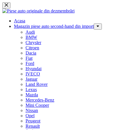
Sari
la
conținut
Acasa
Magazin piese auto second-hand din import
Audi
BMW
Chrysler
Citroen
Dacia
Fiat
Ford
Hyundai
IVECO
Jaguar
Land Rover
Lexus
Mazda
Mercedes-Benz
Mini Cooper
Nissan
Opel
Peugeot
Renault