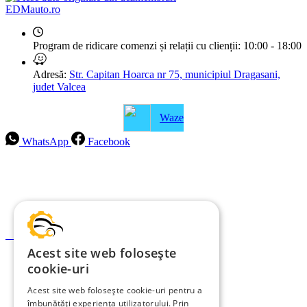
EDMauto.ro
Program de ridicare comenzi și relații cu clienții:
10:00 - 18:00
Adresă:
Str. Capitan Hoarca nr 75, municipiul Dragasani,
judet Valcea
Waze
WhatsApp
Facebook
Intrebari frecvente
Blog
Politica de ramburs și retur
Formular de retur
Acest site web folosește
Garanții
cookie-uri
ANPC
Acest site web folosește cookie-uri pentru a
îmbunătăți experiența utilizatorului. Prin
Termeni și condiții