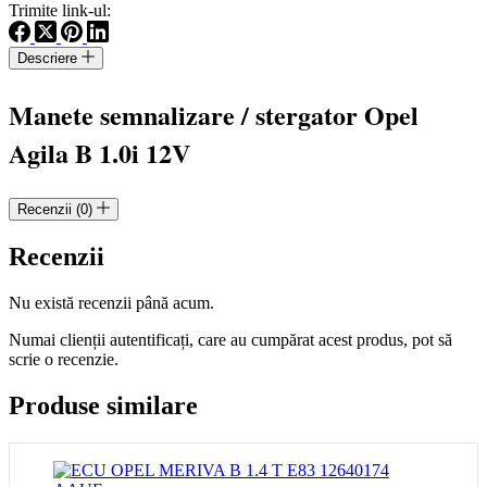
stergator
Trimite link-ul:
Opel
Agila
Descriere
B
1.0i
12V
Manete semnalizare / stergator Opel
Agila B 1.0i 12V
Recenzii (0)
Recenzii
Nu există recenzii până acum.
Numai clienții autentificați, care au cumpărat acest produs, pot să
scrie o recenzie.
Produse similare