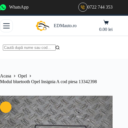
Sari
WhatsApp
0722 744 353
la
conținut
Coș
EDMauto.ro
de
0.00
lei
cumpărături
Niciun
rezultat
Acasa
Opel
Modul bluetooth Opel Insignia A cod piesa 13342398