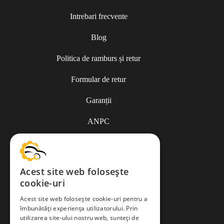
Intrebari frecvente
Blog
Politica de ramburs și retur
Formular de retur
Garanții
ANPC
Termeni și condiții
Acest site web folosește
cookie-uri
Politica de Cookies
Acest site web folosește cookie-uri pentru a
îmbunătăți experiența utilizatorului. Prin
Politica de confidențialitate
utilizarea site-ului nostru web, sunteți de