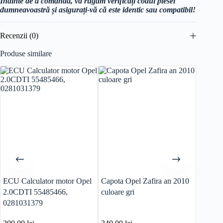
Înainte de a comanda, vă rugăm verificați codul piesei
dumneavoastră și asigurați-vă că este identic sau compatibil!
Recenzii (0)
Produse similare
ECU Calculator motor Opel
Capota Opel Zafira an 2010
ECU Ca
2.0CDTI 55485466,
culoare gri
Opel C
0281031379