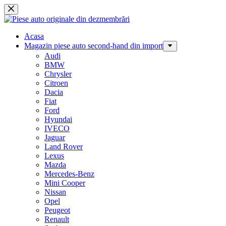
Sari
la
conținut
Acasa
Magazin piese auto second-hand din import
Audi
BMW
Chrysler
Citroen
Dacia
Fiat
Ford
Hyundai
IVECO
Jaguar
Land Rover
Lexus
Mazda
Mercedes-Benz
Mini Cooper
Nissan
Opel
Peugeot
Renault