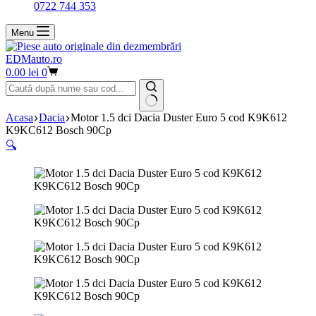
0722 744 353
Menu
EDMauto.ro
Coș
0.00
lei
0
de
cumpărături
Niciun
Acasa
Dacia
Motor 1.5 dci Dacia Duster Euro 5 cod K9K612
rezultat
K9KC612 Bosch 90Cp
🔍