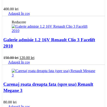
400.00
lei
Adaugă în coș
Reducere
Galerie admisie 1.2 16V Renault Clio 3 Facelift
2010
Prețul
Prețul
150.00
lei
120.00
lei
inițial
curent
Adaugă în coș
a
este:
fost:
120.00 lei.
150.00 lei.
Carenaj roata dreapta fata (spre usa) Renault
Megane 3
80.00
lei
Adaugă în coș