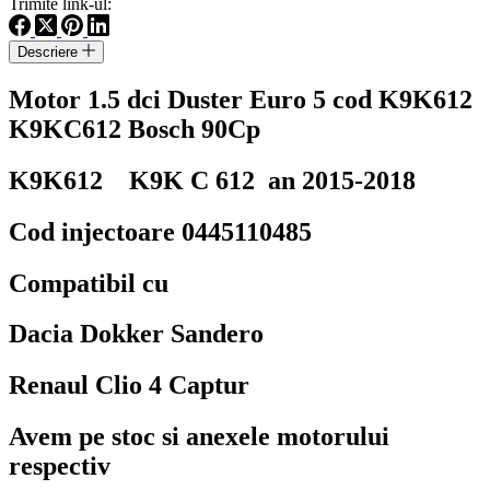
Trimite link-ul:
Duster
Euro
Descriere
5
cod
Motor 1.5 dci Duster Euro 5 cod K9K612
K9K612
K9KC612
K9KC612 Bosch 90Cp
Bosch
90Cp
K9K612 K9K C 612 an 2015-2018
Cod injectoare 0445110485
Compatibil cu
Dacia Dokker Sandero
Renaul Clio 4 Captur
Avem pe stoc si anexele motorului
respectiv