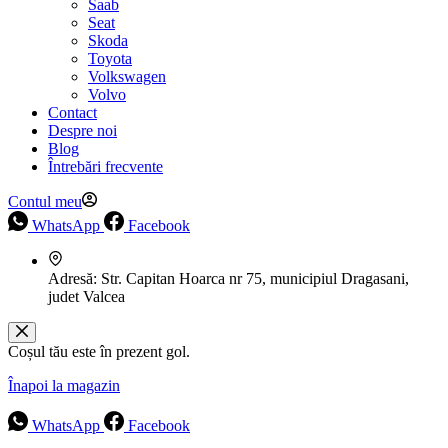
Saab
Seat
Skoda
Toyota
Volkswagen
Volvo
Contact
Despre noi
Blog
Întrebări frecvente
Contul meu
WhatsApp
Facebook
Adresă:
Str. Capitan Hoarca nr 75, municipiul Dragasani,
judet Valcea
Coșul tău este în prezent gol.
Înapoi la magazin
WhatsApp
Facebook