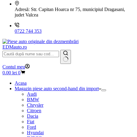
Adresă:
Str. Capitan Hoarca nr 75, municipiul Dragasani,
judet Valcea
0722 744 353
EDMauto.ro
Niciun
Contul meu
rezultat
Coș
0.00
lei
0
de
cumpărături
Acasa
Magazin piese auto second-hand din import
Audi
BMW
Chrysler
Citroen
Dacia
Fiat
Ford
Hyundai