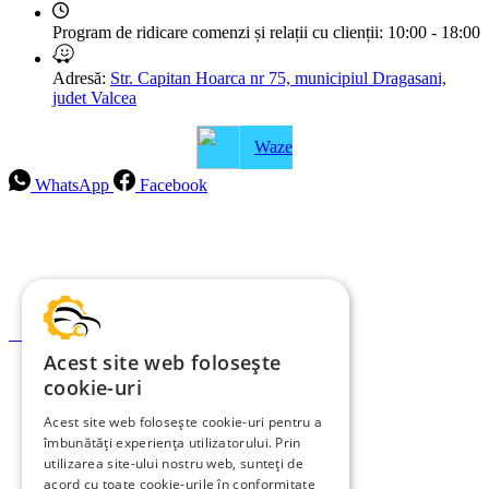
Program de ridicare comenzi și relații cu clienții:
10:00 - 18:00
Adresă:
Str. Capitan Hoarca nr 75, municipiul Dragasani,
judet Valcea
Waze
WhatsApp
Facebook
Intrebari frecvente
Blog
Politica de ramburs și retur
Formular de retur
Acest site web folosește
Garanții
cookie-uri
ANPC
Acest site web folosește cookie-uri pentru a
îmbunătăți experiența utilizatorului. Prin
Termeni și condiții
utilizarea site-ului nostru web, sunteți de
Politica de Cookies
acord cu toate cookie-urile în conformitate