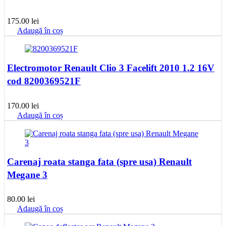
175.00
lei
Adaugă în coș
Electromotor Renault Clio 3 Facelift 2010 1.2 16V
cod 8200369521F
170.00
lei
Adaugă în coș
Carenaj roata stanga fata (spre usa) Renault
Megane 3
80.00
lei
Adaugă în coș